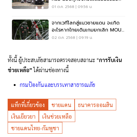
พายุ
01 ต.ค. 2568 | 09:56 น.
จากเวทีโลกสู่แนวชายแดน จะเกิด
อะไรหากไทยเดินเกมยกเลิก MOU
43/44
02 ต.ค. 2568 | 09:19 น.
ทั้งนี้ ผู้ประสบภัยสามารถตรวจสอบสถานะ “
การรับเงิน
ช่วยเหลือ”
ได้ผ่านช่องทางนี้
กรมป้องกันและบรรเทาสาธารณภัย
แท็กที่เกี่ยวข้อง
ชายแดน
ธนาคารออมสิน
เงินเยียวยา
เงินช่วยเหลือ
ชายแดนไทย-กัมพูชา