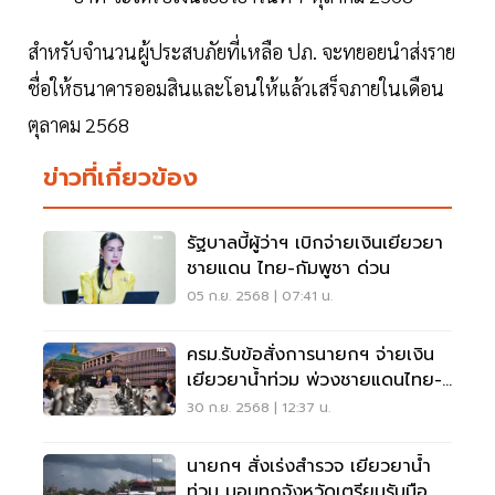
สำหรับจำนวนผู้ประสบภัยที่เหลือ ปภ. จะทยอยนำส่งราย
ชื่อให้ธนาคารออมสินและโอนให้แล้วเสร็จภายในเดือน
ตุลาคม 2568
ข่าวที่เกี่ยวข้อง
รัฐบาลบี้ผู้ว่าฯ เบิกจ่ายเงินเยียวยา
ชายแดน ไทย-กัมพูชา ด่วน
05 ก.ย. 2568 | 07:41 น.
ครม.รับข้อสั่งการนายกฯ จ่ายเงิน
เยียวยาน้ำท่วม พ่วงชายแดนไทย-
กัมพูชา
30 ก.ย. 2568 | 12:37 น.
นายกฯ สั่งเร่งสำรวจ เยียวยาน้ำ
ท่วม มอบทุกจังหวัดเตรียมรับมือ