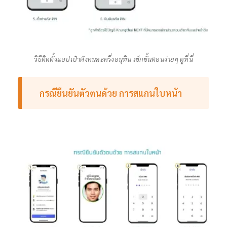
วิธีติดตั้งแอปเป๋าตังคนละครึ่งอนุทิน เช็กขั้นตอนง่ายๆ ดูที่นี่
กรณียืนยันตัวตนด้วย การสแกนใบหน้า