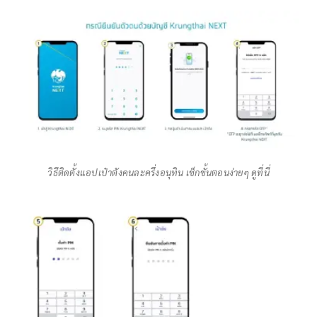
วิธีติดตั้งแอปเป๋าตังคนละครึ่งอนุทิน เช็กขั้นตอนง่ายๆ ดูที่นี่