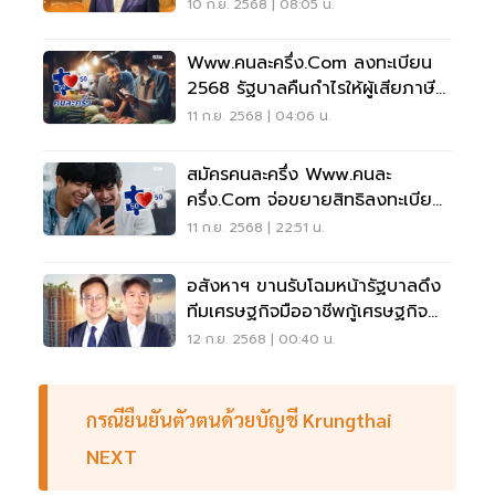
แอปเป๋าตัง
10 ก.ย. 2568 | 08:05 น.
Www.คนละครึ่ง.com ลงทะเบียน
2568 รัฐบาลคืนกำไรให้ผู้เสียภาษี
60:40
11 ก.ย. 2568 | 04:06 น.
สมัครคนละครึ่ง Www.คนละ
ครึ่ง.com จ่อขยายสิทธิลงทะเบียน
อายุ 16 ปี
11 ก.ย. 2568 | 22:51 น.
อสังหาฯ ขานรับโฉมหน้ารัฐบาลดึง
ทีมเศรษฐกิจมืออาชีพกู้เศรษฐกิจ
-คนละครึ่งมาถูกทาง
12 ก.ย. 2568 | 00:40 น.
กรณียืนยันตัวตนด้วยบัญชี Krungthai
NEXT