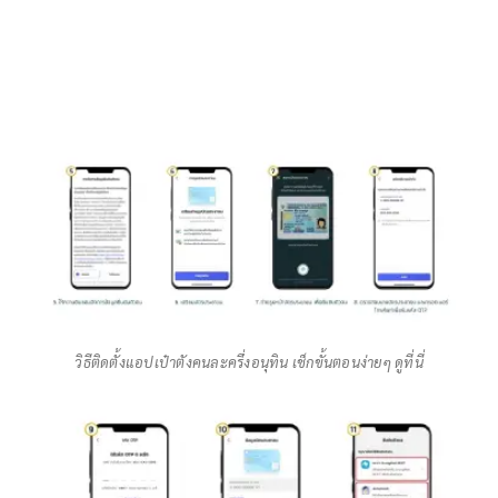
วิธีติดตั้งแอปเป๋าตังคนละครึ่งอนุทิน เช็กขั้นตอนง่ายๆ ดูที่นี่