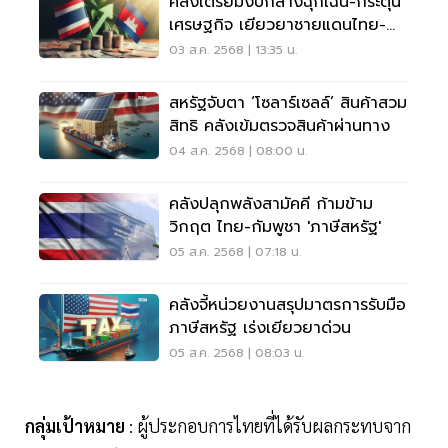
คลังเตรียมงบกลางฉุกเฉิน-กระตุ้น
เศรษฐกิจ เยียวยาชายแดนไทย-
กัมพูชา
03 ส.ค. 2568 | 13:35 น.
สหรัฐจับตา ‘โซลาร์เซลล์’ สินค้าสวม
สิทธิ คลังเข้มตรวจสินค้าผ่านทาง
04 ส.ค. 2568 | 08:00 น.
คลังปลุกพลังสามัคคี ก้ามข้าม
วิกฤต ไทย-กัมพูชา 'ภาษีสหรัฐ'
05 ส.ค. 2568 | 07:18 น.
คลังจี้หน่วยงานสรุปมาตรการรับมือ
ภาษีสหรัฐ เร่งเยียวยาด่วน
05 ส.ค. 2568 | 08:03 น.
กลุ่มเป้าหมาย
: ผู้ประกอบการไทยที่ได้รับผลกระทบจาก