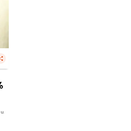
%
 น.