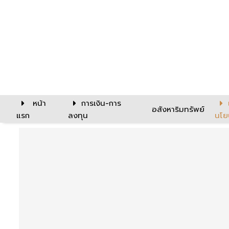
หน้า
การเงิน-การ
อสังหาริมทรัพย์
แรก
ลงทุน
นโย