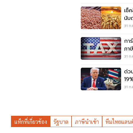
เช็
นับ
สหร
31 ก.
การ
ภาษี 0% แรง
ผลเ
31 ก.
ด่ว
19%
31 ก.
แท็กที่เกี่ยวข้อง
รัฐบาล
ภาษีนำเข้า
ทีมไทยแลนด