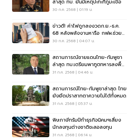
ล่าสุด ทบ. ยันมีเหตุปะทะที่ภูมะเขือ
30 ก.ค. 2568 | 01:19 น.
ข่าวดี! ค่าไฟถูกลงงวดก.ย.-ธ.ค.
68 หลังพลังงานหารือ กฟผ.ช่วย
ปชช.
30 ก.ค. 2568 | 04:07 น.
สถานการณ์ชายแดนไทย-กัมพูชา
ล่าสุด ทบ.เตรียมพาฑูตทหารลงพื้น
ที่
31 ก.ค. 2568 | 04:46 น.
สถานการณ์ไทย-กัมพูชาล่าสุด ไทย
ยังยึดปราสาทตาควายไม่ได้ทั้งหมด
31 ก.ค. 2568 | 05:37 น.
พิษภาษีทรัมป์ทำธุรกิจนิคมฯเสี่ยง
นักลงทุนต่างชาติชะลอลงทุน
31 ก.ค. 2568 | 06:14 น.