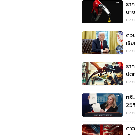
ราค
บาง
07 ก.
ด่ว
เรีย
07 ก.
ราค
ปตท
07 ก.
ทรัม
25%
07 ก.
ดาว