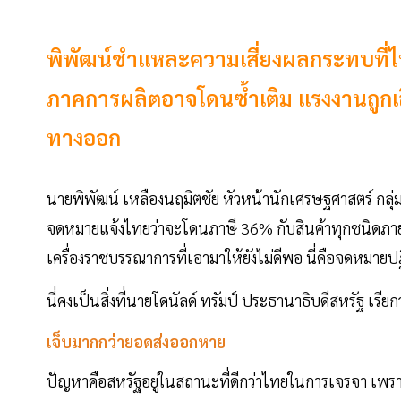
พิพัฒน์ชำแหละความเสี่ยงผลกระทบที่ไทย
ภาคการผลิตอาจโดนซ้ำเติม แรงงานถูกเล
ทางออก
นายพิพัฒน์ เหลืองนฤมิตชัย หัวหน้านักเศรษฐศาสตร์ กลุ่ม
จดหมายแจ้งไทยว่าจะโดนภาษี 36% กับสินค้าทุกชนิดภายใ
เครื่องราชบรรณาการที่เอามาให้ยังไม่ดีพอ นี่คือจดหมายป
นี่คงเป็นสิ่งที่นายโดนัลด์ ทรัมป์ ประธานาธิบดีสหรัฐ เรียก
เจ็บมากกว่ายอดส่งออกหาย
ปัญหาคือสหรัฐอยู่ในสถานะที่ดีกว่าไทยในการเจรจา เพรา