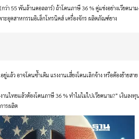
กว่า 55 พันล้านดอลลาร์) ถ้าโดนภาษี 36 % คู่แข่งอย่างเวียดนาม
พาะอุตสาหกรรมอิเล็กโทรนิคส์ เครื่องจักร ผลิตภัณฑ์ยาง
ู่แล้ว อาจโดนซ้ำเติม แรงงานเสี่ยงโดนเลิกจ้าง หรือต้องย้ายสาย
งโรงงานไทยแล้วต้องโดนภาษี 36 % ทำไมไม่ไปเวียดนาม?” เงินลงทุ
ยการผลิต