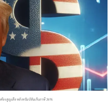
้องสูญเสีย หลังทรัมป์ยันเก็บภาษี 36%