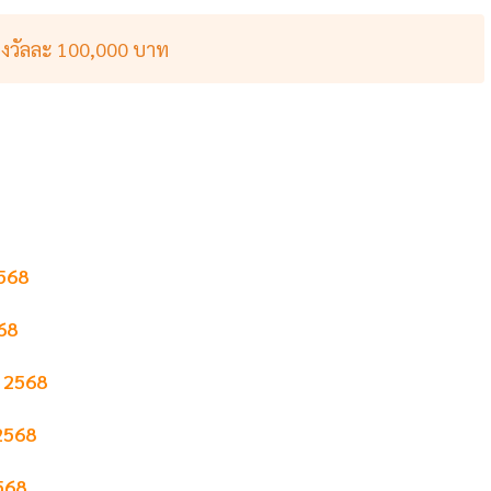
างวัลละ 100,000 บาท
2568
68
 2568
2568
568