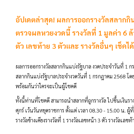
อัปเดตล่าสุด! ผลการออกรางวัลสลากกิ
ตรวจผลหวยงวดนี้ รางวัลที่ 1 มูลค่า 6 
ตัว เลขท้าย 3 ตัวและ รางวัลอื่นๆ เช็คได้ที
ผลการออกรางวัลสลากกินแบ่งรัฐบาล งวดประจำวันที่ 1 
สลากกินแบ่งรัฐบาลประจำงวดวันที่ 1 กรกฎาคม 2568 โดยราง
พร้อมกันว่าใครจะเป็นผู้โชคดี
ทั้งนี้ท่านที่โชคดี สามารถนำสลากที่ถูกรางวัล ไปขึ้นเงินร
ศุกร์ เว้นวันหยุดราชการ ตั้งแต่ เวลา 08.30 - 15.00 น. ผู้
รางวัลข้างเคียงรางวัลที่ 1 รางวัลเลขหน้า 3 ตัว รางวัลเลขท