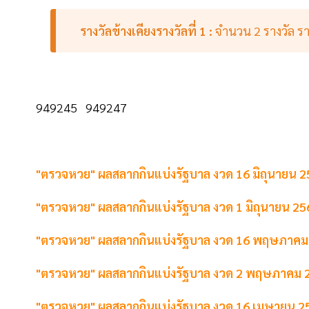
รางวัลข้างเคียงรางวัลที่ 1 :
จำนวน 2 รางวัล ร
949245 949247
"ตรวจหวย" ผลสลากกินแบ่งรัฐบาล งวด 16 มิถุนายน 
"ตรวจหวย" ผลสลากกินแบ่งรัฐบาล งวด 1 มิถุนายน 25
"ตรวจหวย" ผลสลากกินแบ่งรัฐบาล งวด 16 พฤษภาคม
"ตรวจหวย" ผลสลากกินแบ่งรัฐบาล งวด 2 พฤษภาคม 
"ตรวจหวย" ผลสลากกินแบ่งรัฐบาล งวด 16 เมษายน 2