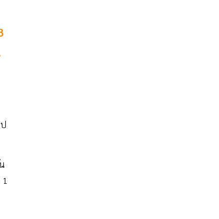
8
3
ไป
ัน
่ 1