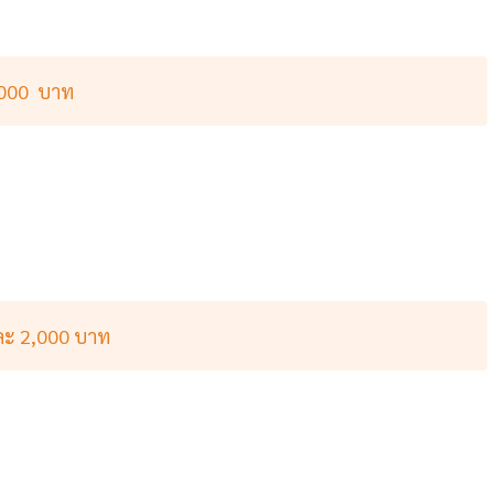
,000 บาท
ลละ 2,000 บาท