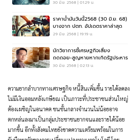
บาท
30 มิ.ย. 2568 | 01:29 น.
ราคาน้ำมันวันนี้2568 (30 มิ.ย. 68)
บางจาก ปตท. อัปเดตราคาล่าสุด
29 มิ.ย. 2568 | 19:19 น.
นักวิชาการชี้เศรษฐกิจเสี่ยง
ถดถอย-สูญหายหากเกิดรัฐประหาร
30 มิ.ย. 2568 | 02:13 น.
ความยากลำบากทางเศรษฐกิจ หนี้สินเพิ่มขึ้น รายได้ลดลง
ไม่มีเงินออมหลังเกษียณ เป็นภาวะที่ประชาชนส่วนใหญ่
ต้องเผชิญในอนาคต ชนชั้นกลางจำนวนไม่น้อยอาจ
ตกหล่นลงมาเป็นกลุ่มประชาชนยากจนและรายได้น้อย
มากขึ้น อีกทั้งสังคมไทยยังขาดความเตรียมพร้อมในการ
รับมือพลวัตของการเปลี่ยนแปลงทางเทคโนโลยี โดย