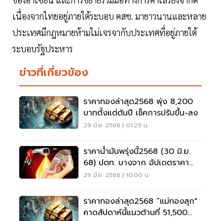
เนื่องจากไทยอยู่ภายใต้ระบอบ คสช. มายาวนานและหลาย
ประเทศมีกฎหมายห้ามไม่เจรจากับประเทศที่อยู่ภายใต้
ระบอบรัฐประหาร
ข่าวที่เกี่ยวข้อง
ราคาทองล่าสุด2568 พุ่ง 8,200
บาทตั้งแต่ต้นปี เช็คการปรับขึ้น-ลง
29 มิ.ย. 2568 | 01:29 น.
ราคาน้ำมันพรุ่งนี้2568 (30 มิ.ย.
68) ปตท. บางจาก อัปเดตราคา
ล่าสุด
29 มิ.ย. 2568 | 10:00 น.
ราคาทองล่าสุด2568 “แม่ทองสุก"
คาดสัปดาห์นี้แนวต้านที่ 51,500