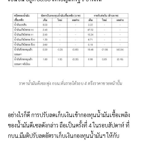
ราคาน้ำมันดีเซลพุ่ง กบน.หั่นรายได้รอบ 4 ตรึงราคาขายหน้าปั๊ม
อย่างไรก็ดี การปรับลดเก็บเงินเข้ากองทุนน้ำมันเชื้อเพลิง
ของน้ำมันดีเซลดังกล่าว ถือเป็นครั้งที่ 4 ในรอบสัปดาห์ ที่
กบน.มีมติปรับลดอัตราเก็บเงินกองทุนน้ำมันฯ ให้กับ