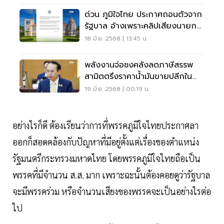
ด่วน ภูมิใจไทย ประกาศถอนตัวจาก
รัฐบาล อ้างเพราะคลิปเสียงนายกฯ
คุยฮุนเซน
18 มิ.ย. 2568 | 13:45 น.
พลังงานจ่อชงคลังลดภาษีสรรพ
สามิตตรึงราคาน้ำมันขายปลีกใน
ประเทศ
19 มิ.ย. 2568 | 00:19 น.
อย่างไรก็ดี ต้องเรียนว่าการที่พรรคภูมิใจไทยประกาศลา
ออกก็สอดคล้องกับปัญหาที่มีอยู่ตั้งแต่เรื่องของตำแหน่ง
รัฐมนตรีกระทรวงมหาดไทย โดยพรรคภูมิใจไทยถือเป็น
พรรคที่มีจำนวน ส.ส. มาก เพราะฉะนั้นต้องคอยดูว่ารัฐบาล
จะมีพรรคร่วม หรือจำนวนเสียงของพรรคจะเป็นอย่างไรต่อ
ไป