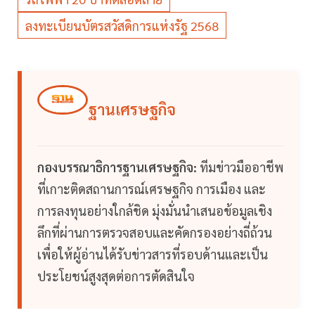
ลงทะเบียนบัตรสวัสดิการแห่งรัฐ 2568
ฐานเศรษฐกิจ
กองบรรณาธิการฐานเศรษฐกิจ:
ทีมข่าวมืออาชีพ
ที่เกาะติดสถานการณ์เศรษฐกิจ การเมือง และ
การลงทุนอย่างใกล้ชิด มุ่งมั่นนำเสนอข้อมูลเชิง
ลึกที่ผ่านการตรวจสอบและคัดกรองอย่างถี่ถ้วน
เพื่อให้ผู้อ่านได้รับข่าวสารที่รอบด้านและเป็น
ประโยชน์สูงสุดต่อการตัดสินใจ