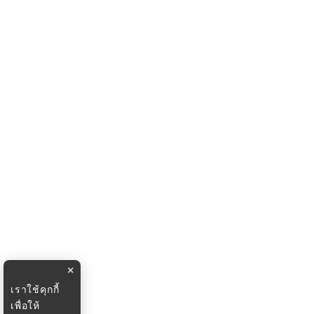
×
เราใช้คุกกี้
เพื่อให้