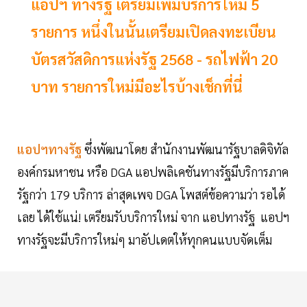
แอปฯ ทางรัฐ เตรียมเพิ่มบริการใหม่ 5
รายการ หนึ่งในนั้นเตรียมเปิดลงทะเบียน
บัตรสวัสดิการแห่งรัฐ 2568 - รถไฟฟ้า 20
บาท รายการใหม่มีอะไรบ้างเช็กที่นี่
แอปฯทางรัฐ
ซึ่งพัฒนาโดย สำนักงานพัฒนารัฐบาลดิจิทัล
องค์กรมหาชน หรือ DGA แอปพลิเคชันทางรัฐมีบริการภาค
รัฐกว่า 179 บริการ ล่าสุดเพจ DGA โพสต์ข้อความว่า รอได้
เลย ได้ใช้แน่! เตรียมรับบริการใหม่ จาก แอปทางรัฐ แอปฯ
ทางรัฐจะมีบริการใหม่ๆ มาอัปเดตให้ทุกคนแบบจัดเต็ม