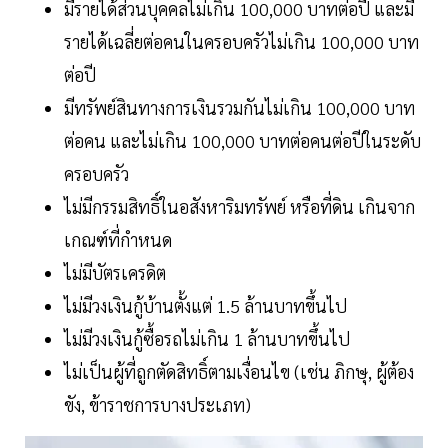
มีรายได้ส่วนบุคคลไม่เกิน 100,000 บาทต่อปี และมี
รายได้เฉลี่ยต่อคนในครอบครัวไม่เกิน 100,000 บาท
ต่อปี
มีทรัพย์สินทางการเงินรวมกันไม่เกิน 100,000 บาท
ต่อคน และไม่เกิน 100,000 บาทต่อคนต่อปีในระดับ
ครอบครัว
ไม่มีกรรมสิทธิ์ในอสังหาริมทรัพย์ หรือที่ดิน เกินจาก
เกณฑ์ที่กำหนด
ไม่มีบัตรเครดิต
ไม่มีวงเงินกู้บ้านตั้งแต่ 1.5 ล้านบาทขึ้นไป
ไม่มีวงเงินกู้ซื้อรถไม่เกิน 1 ล้านบาทขึ้นไป
ไม่เป็นผู้ที่ถูกตัดสิทธิ์ตามเงื่อนไข (เช่น ภิกษุ, ผู้ต้อง
ขัง, ข้าราชการบางประเภท)