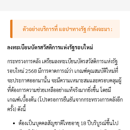
ตัวอย่างบริการที่ แอปฯทางรัฐ กำลังจะมา :
ลงทะเบียนบัตรสวัสดิการแห่งรัฐรอบใหม่
กระทรวงการคลัง เตรียมลงทะเบียนบัตรสวัสดิการแห่งรัฐ
รอบใหม่ 2568 มีการคาดการณ์ว่า เกณฑ์คุณสมบัติใหม่ที่
จะประกาศออกมานั้น จะมีความเหมาะสมและครอบคลุมผู้
ที่ต้องการความช่วยเหลืออย่างแท้จริงมากยิ่งขึ้น โดยมี
เกณฑ์เบื้องต้น (โปรดรอการยืนยันจากกระทรวงการคลังอีก
ครั้ง) ดังนี้
ต้องเป็นบุคคลสัญชาติไทยอายุ 18 ปีบริบูรณ์ขึ้นไป