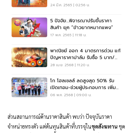
24 มี.ค. 2565 | 02:56 น.
5 ปัจจัย...พิจารณาปรับขึ้นราคา
สินค้า ยุค “ข้าวยากหมากแพง”
17 พ.ค. 2565 | 11:18 น.
พาณิชย์ ออก 4 มาตรการด่วน แก้
ปัญหาราคาปาล์ม รับซื้อ 5 บาท/
กก. ดีเดย์ 2 พ.ค. นี้
28 เม.ย. 2568 | 11:20 น.
โก โฮลเซลล์ ลดสูงสุด 50% รับ
เปิดเทอม-ช่วยผู้ประกอบการ เพิ่ม
พลังทำกิน
06 พ.ค. 2568 | 09:00 น.
ส่วนสถานการณ์ด้านราคาสินค้า พบว่า ปัจจุบันราคา
จำหน่ายทรงตัว แต่ต้นทุนสินค้าที่บรรจุใน
ชุดสังฆทาน
ชุด