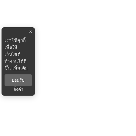
×
เราใช้คุกกี้
เพื่อให้
เว็บไซต์
ทำงานได้ดี
ขึ้น
เพิ่มเติม
ยอมรับ
ตั้งค่า