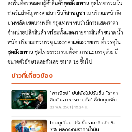
ลงพื้นที่ตรวจสอบผู้ค้าสินค้า
ชุดสังฆทาน
ชุดไทยธรรม ใน
ช่วงวันสำคัญทางศาสนา
วันวิสาขบูชา
ณ บริเวณหน้าวัด
บางพลัด เขตบางพลัด กรุงเทพฯ พบว่า มีการแสดงราคา
จำหน่ายปลีกสินค้า พร้อมทั้งแสดงรายการสินค้า ขนาด น้ำ
หนัก ปริมาณการบรรจุ และราคาแต่ละรายการ ที่บรรจุใน
ชุดสังฆทาน
ชุดไทยธรรม รวมทั้งค่าภาชนะบรรจุด้วย มี
ขนาดตัวอักษรและตัวเลข ขนาด 16 ขึ้นไป
ข่าวที่เกี่ยวข้อง
"พาณิชย์" ยัน!ยังไม่ปรับขึ้น "ราคา
สินค้า-อาหารตามสั่ง" ชี้ต้นทุนเพิ่ม
เพียง15-20 สตางค์
23 พ.ค. 2561 | 10:24 น.
ไทยยูเนี่ยน ปรับขึ้นราคาสินค้า 5-
7% ผลกระทบราคาน้ำมัน