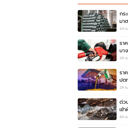
กระ
มาต
150
24 เม
ราค
บาง
29 เม
ราค
ปตท
29 เม
ด่ว
เข้า
30 เม