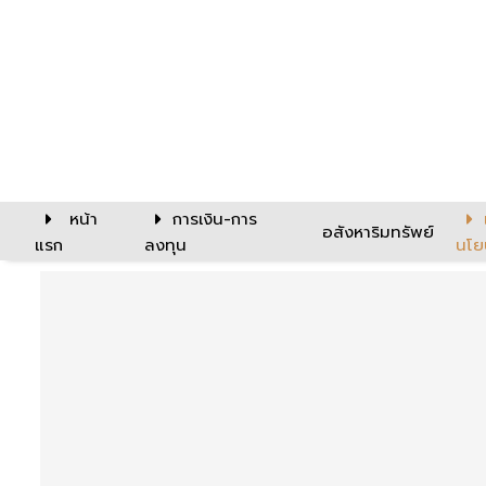
หน้า
การเงิน-การ
อสังหาริมทรัพย์
แรก
ลงทุน
นโย