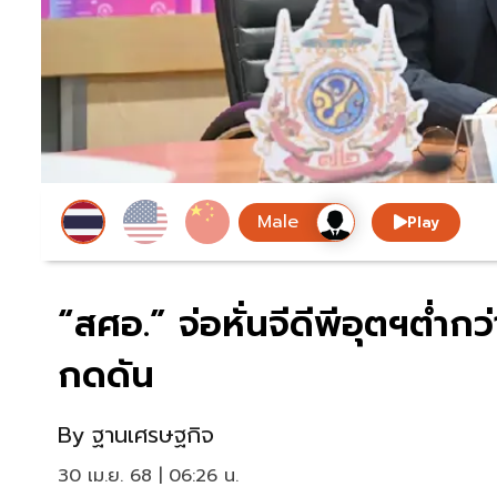
Play
“สศอ.” จ่อหั่นจีดีพีอุตฯต่ำ
กดดัน
By
ฐานเศรษฐกิจ
30 เม.ย. 68 | 06:26 น.