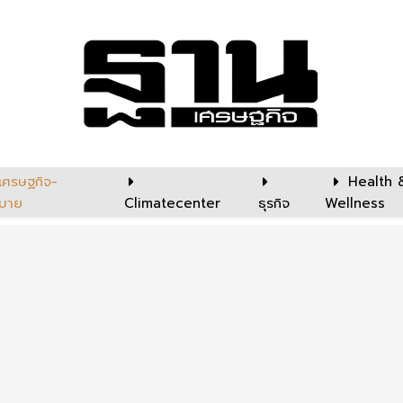
เศรษฐกิจ-
Health 
บาย
Climatecenter
ธุรกิจ
Wellness