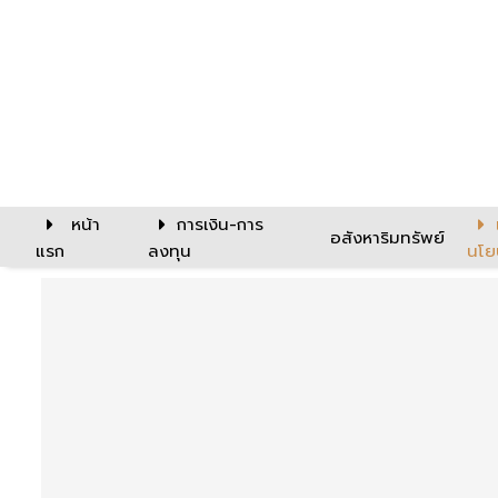
หน้า
การเงิน-การ
อสังหาริมทรัพย์
แรก
ลงทุน
นโย