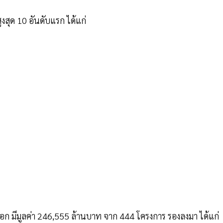
งสุด 10 อันดับแรก ได้แก่
วันออก มีมูลค่า 246,555 ล้านบาท จาก 444 โครงการ รองลงมา ได้แก่