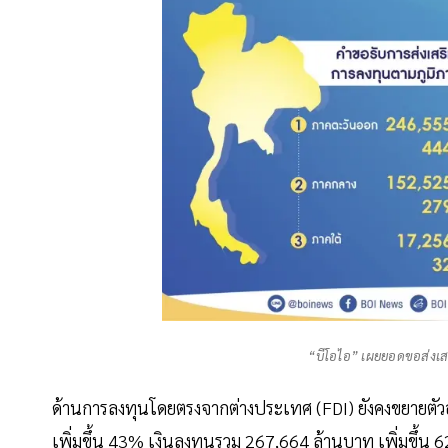
“บีโอไอ” เผยยอดขอส่งเส
ด้านการลงทุนโดยตรงจากต่างประเทศ (FDI) ยังคงขยายตัวอย
เพิ่มขึ้น 43% เงินลงทุนรวม 267,664 ล้านบาท เพิ่มขึ้น 