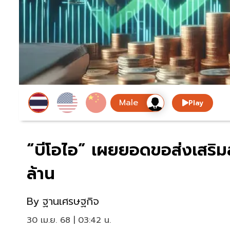
Play
“บีโอไอ” เผยยอดขอส่งเสริม
ล้าน
By
ฐานเศรษฐกิจ
30 เม.ย. 68 | 03:42 น.