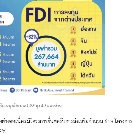
ริมลงทุนไตรมาส1/68 พุ่ง 4.3 แสนล้าน
่างต่อเนื่อง มีโครงการยื่นขอรับการส่งเสริมจำนวน 618 โครงการ
62%