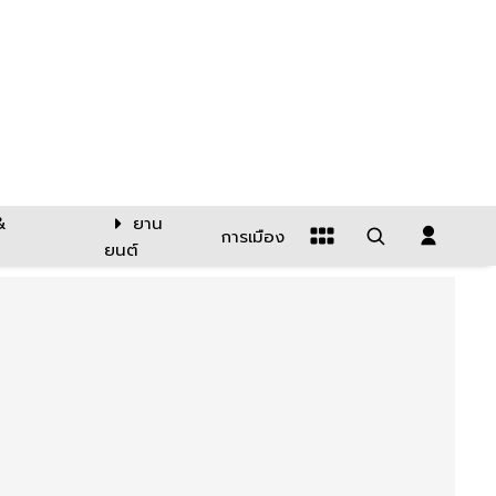
&
ยาน
การเมือง
ยนต์