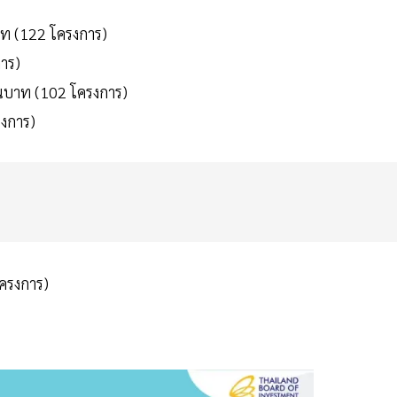
บาท (122 โครงการ)
การ)
านบาท (102 โครงการ)
รงการ)
ครงการ)