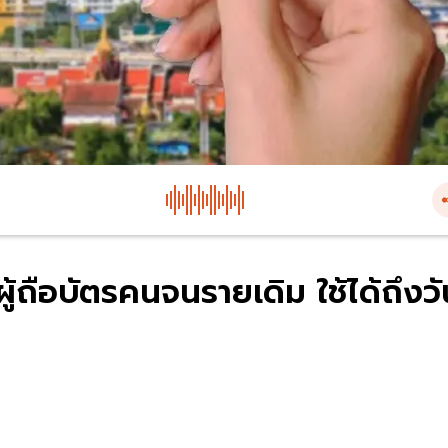
ู้ถือบัตรคนจนรายเดิม ใช้ได้ถึงวั