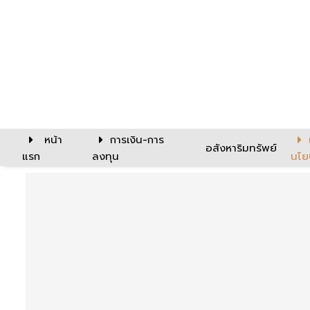
หน้า
การเงิน-การ
อสังหาริมทรัพย์
แรก
ลงทุน
นโย