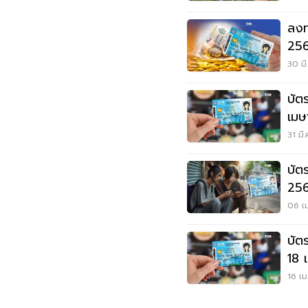
ลงท
256
30 มี
บัต
เมษ
บ้า
31 มี
บัต
2568 ร
ดูเ
06 เม
บัตร
18 
16 เม