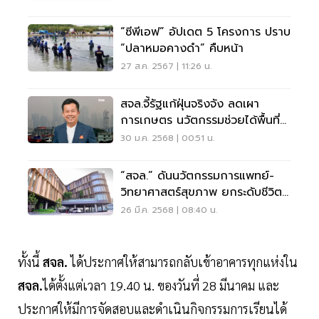
“ซีพีเอฟ” อัปเดต 5 โครงการ ปราบ
“ปลาหมอคางดำ” คืบหน้า
27 ส.ค. 2567 | 11:26 น.
สจล.จี้รัฐแก้ฝุ่นจริงจัง ลดเผา
การเกษตร นวัตกรรมช่วยได้พื้นที่
จำกัด
30 ม.ค. 2568 | 00:51 น.
“สจล.” ดันนวัตกรรมการแพทย์-
วิทยาศาสตร์สุขภาพ ยกระดับชีวิต
คนไทย
26 มี.ค. 2568 | 08:40 น.
ทั้งนี้
สจล.
ได้ประกาศให้สามารถกลับเข้าอาคารทุกแห่งใน
สจล.
ได้ตั้งแต่เวลา 19.40 น. ของวันที่ 28 มีนาคม และ
ประกาศให้มีการจัดสอบและดำเนินกิจกรรมการเรียนได้