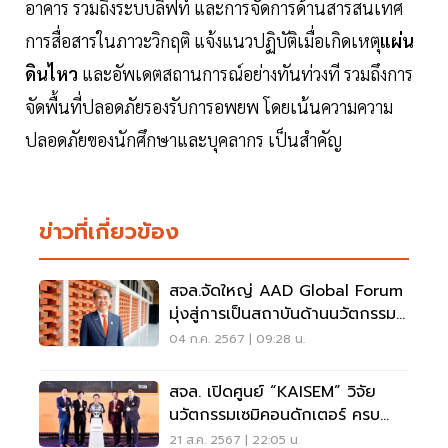
อาคาร รวมถึงระบบลิฟท์ และการจัดการด้านสารสนเทศ
การสื่อสารในภาวะวิกฤติ แจ้งแนวปฏิบัติเมื่อเกิดเหตุ
แผ่น
ดินไหว
และอัพเดตสถานการณ์อย่างทันท่วงที รวมถึงการ
จัดพื้นที่ปลอดภัยรองรับการอพยพ โดยเน้นความความ
ปลอดภัยของนักศึกษาและบุคลากร เป็นสำคัญ
ข่าวที่เกี่ยวข้อง
สจล.จัดใหญ่ AAD Global Forum
มุ่งสู่การเป็นสถาบันด้านนวัตกรรม
ระดับโลก
04 ก.ค. 2567 | 09:28 น.
สจล. เปิดศูนย์ “KAISEM” วิจัย
นวัตกรรมเซมิคอนดักเตอร์ ครบ
วงจรแห่งแรกในไทย
21 ส.ค. 2567 | 22:05 น.