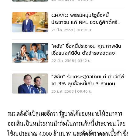
CHAYO พร้อมหนุนรัฐซื้อหนี้
ประชาชน แก้ NPL ช่วยกู้ศักดิ์ศรี
คนจน
21 มี.ค. 2568 | 00:30 น.
"คลัง" ซื้อหนี้ประชาชน คุณภาพสิน
เชื่อแบงก์ดีขึ้น ตั้งสำรองลดลง
22 มี.ค. 2568 | 03:12 น.
“พิชัย” รับเศรษฐกิจไทยแย่ ดันจีดีพี
โต 3% ลุยซื้อหนี้เสีย 3 ล้านคน
25 มี.ค. 2568 | 09:46 น.
รมว.คลังยังเปิดเผยอีกว่า รัฐบาลได้มอบหมายให้ธนาคาร
ออมสินเป็นหน่วยงานนำร่องในการแก้หนี้ประชาชน โดย
ใช้งบประมาณ 4,000 ล้านบาท และคิดอัตราดอกเบี้ยต่ำ ซึ่ง