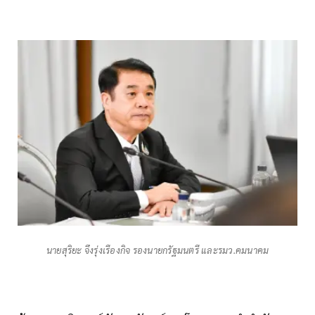
นายสุริยะ จึงรุ่งเรืองกิจ รองนายกรัฐมนตรี และรมว.คมนาคม