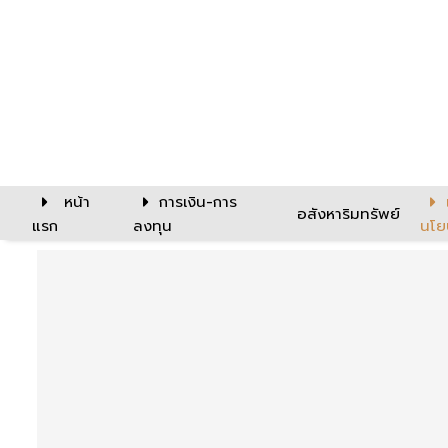
หน้า
การเงิน-การ
อสังหาริมทรัพย์
แรก
ลงทุน
นโย