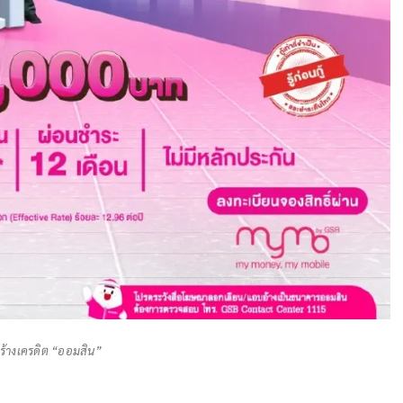
สร้างเครดิต “ออมสิน”