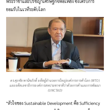
พระราชาและปรัชญาเศรษฐกิจพอเพียง ซึ่งได้รับการ
ยอมรับในเวทีระดับโลก
ดร.ศุภชัย พานิชภักดิ์ อดีตผู้อำนวยการใหญ่องค์การการค้าโลก (WTO)
และอดีตเลขาธิการองค์การสหประชาชาติว่าด้วยการค้าและการพัฒนา
(UNCTAD)
"หัวใจของ Sustainable Development คือ Sufficiency