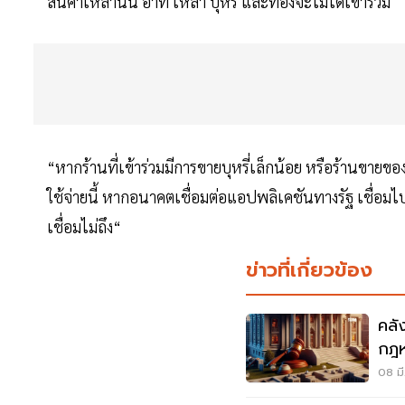
สินค้าเหล่านั้น อาทิ เหล้า บุหรี่ และทองจะไม่ได้เข้าร่วม
“หากร้านที่เข้าร่วมมีการขายบุหรี่เล็กน้อย หรือร้านขายขอ
ใช้จ่ายนี้ หากอนาคตเชื่อมต่อแอปพลิเคชันทางรัฐ เชื่อมไป
เชื่อมไม่ถึง“
ข่าวที่เกี่ยวข้อง
คลั
กฎห
คอม
08 มี