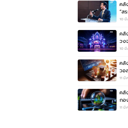
คลั
“สร
10 มี
คลั
วงจ
แก้
10 มี
คลั
วอล
ค่าไ
11 มี
คลัง
กอง
11 มี