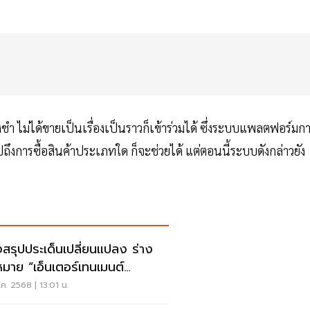
งชำ ไม่ได้ขายเป็นเรื่องเป็นราวก็เข้าร่วมได้ ซึ่งระบบแพลตฟอร์มก
ถึงการซื้อสินค้าประเภทใด ก็จะช่วยได้ แต่ตอนนี้ระบบดังกล่าวยัง
งสรุปประเด็นเปลี่ยนแปลง ร่าง
มาย “เอ็นเตอร์เทนเมนต์
เพล็กซ์”
.ค. 2568 | 13:01 น.