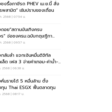
งชงรื้อภาษีรถ PHEV เม.ย.นี้ สั่ง
รพสามิต” เข้มปราบของเถื่อน
.ค. 2568 | 07:54 น.
งถอย“สถานบันเทิงครบ
ร” จ่อชงครม.ฉบับกฤษฎีกา
ไข
.ค. 2568 | 09:57 น.
งกลับลำ แจกเงินหมื่นดิจิทัล
เล็ต เฟส 3 จ่ายค่าเทอม-ค่าน้ำ-
ฟ ไม่ได้
.ค. 2568 | 06:38 น.
หั่นรายได้ 5 หมื่นล้าน ตั้ง
ทุน Thai ESGX ฟื้นตลาดทุน
.ค. 2568 | 08:17 น.