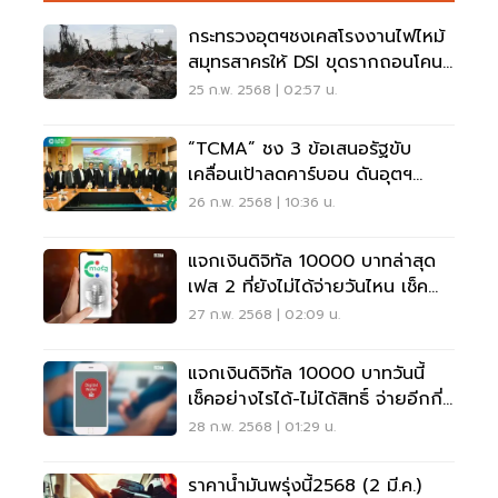
กระทรวงอุตฯชงเคสโรงงานไฟไหม้
สมุทรสาครให้ DSI ขุดรากถอนโคน
ขนขยะพิษเข้าไทย
25 ก.พ. 2568 | 02:57 น.
“TCMA” ชง 3 ข้อเสนอรัฐขับ
เคลื่อนเป้าลดคาร์บอน ดันอุตฯ
ปูนซีเมนต์สู่ Net Zero
26 ก.พ. 2568 | 10:36 น.
แจกเงินดิจิทัล 10000 บาทล่าสุด
เฟส 2 ที่ยังไม่ได้จ่ายวันไหน เช็ค
สิทธิ์ยังไง
27 ก.พ. 2568 | 02:09 น.
แจกเงินดิจิทัล 10000 บาทวันนี้
เช็คอย่างไรได้-ไม่ได้สิทธิ์ จ่ายอีกกี่
รอบ
28 ก.พ. 2568 | 01:29 น.
ราคาน้ำมันพรุ่งนี้2568 (2 มี.ค.)