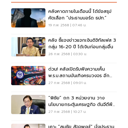
คลังคาดภายในเดือนนี้ ได้ข้อสรุป
คัดเลือก “ประธานบอร์ด ธปท.”
19 ก.พ. 2568 | 07:46 น.
คลัง ชี้แจงข่าวแจกเงินดิจิทัลเฟส 3
กลุ่ม 16-20 ปี ได้เงินก่อนกลุ่มอื่น
26 ก.พ. 2568 | 03:30 น.
ด่วน! คลังเปิดรับฟังความเห็น
พ.ร.บ.สถานบันเทิงครบวงจร อีก
รอบ
27 ก.พ. 2568 | 09:01 น.
“พิชัย” ถก 3 หน่วยงาน วาง
นโยบายกระตุ้นเศรษฐกิจ ดันจีดีพี
โต 3.5%
27 ก.พ. 2568 | 10:27 น.
เคาะ “สมชัย สัจจพงษ์“ นั่งประธาน