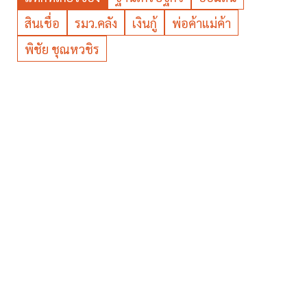
สินเชื่อ
รมว.คลัง
เงินกู้
พ่อค้าแม่ค้า
พิชัย ชุณหวชิร