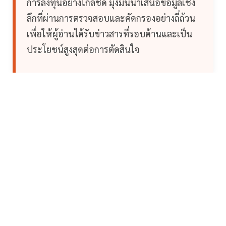
การลงทุนอย่างใกล้ชิด มุ่งมั่นนำเสนอข้อมูลเชิง
ลึกที่ผ่านการตรวจสอบและคัดกรองอย่างถี่ถ้วน
เพื่อให้ผู้อ่านได้รับข่าวสารที่รอบด้านและเป็น
ประโยชน์สูงสุดต่อการตัดสินใจ