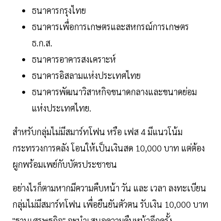
ธนาคารกรุงไทย
ธนาคารเพื่อการเกษตรและสหกรณ์การเกษตร
ธ.ก.ส.
ธนาคารอาคารสงเคราะห์
ธนาคารอิสลามแห่งประเทศไทย
ธนาคารพัฒนาวิสาหกิจขนาดกลางและขนาดย่อม
แห่งประเทศไทย.
สำหรับกลุ่มไม่มีสมาร์ทโฟน หรือ เฟส 4 มีแนวโน้ม
กระทรวงการคลัง โอนให้เป็นเงินสด 10,000 บาท แต่ต้อง
ผูกพร้อมเพย์กับบัตรประชาชน
อย่างไรก็ตามหากมีความคืบหน้า วัน และ เวลา ลงทะเบียน
กลุ่มไม่มีสมาร์ทโฟน เพื่อยืนยันตัวตน รับเงิน 10,000 บาท
"ฐานเศรษฐกิจ" จะนำเสนอความคืบหน้าอีกครั้ง.