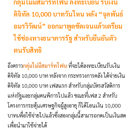
กลุ่มไม่มีสมาร์ทโฟน ลงทะเบียน รับเงิน
ดิจิทัล 10,000 บาทวันไหน หลัง “จุลพันธ์
อมรวิวัฒน์” ออกมาพูดชัดเจนแล้วเตรียม
ใช้ช่องทางธนาคารรัฐ สำหรับยืนยันตัว
ตนรับสิทธิ
ถึงคราว
กลุ่มไม่มีสมาร์ทโฟน
ที่จะได้ลงทะเบียนรับเงิน
ดิจิทัล 10,000 บาท หลังจาก กระทรวงการคลัง ได้จ่ายเงิน
ดิจิทัล 10,000 บาท เฟสแรก สำหรับกลุ่มบัตรสวัสดิการ
แห่งรัฐและกลุ่มคนพิการไปแล้ว ขณะที่เฟส 2 สำหรับ
โครงการกระตุ้นเศรษฐกิจผู้สูงอายุ ก็ได้โอนเงิน 10,000
บาทเพื่อใช้จ่ายไปแล้วซึ่งสองกลุ่มนี้สามารถกดเป็นเงินสด
เพื่อนำมาใช้จ่ายได้