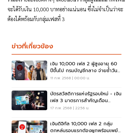
จะได้รับเงิน 10,000 บาทอย่างแน่นอน ซึ่งไม่จำเป็นว่าจะ
ต้องได้พร้อมกับกลุ่มเฟสที่ 3
ข่าวที่เกี่ยวข้อง
เงิน 10,000 เฟส 2 ผู้สูงอายุ 60
ปีขึ้นไป กรมบัญชีกลาง จ่ายซ้ำวัน
ไหน
11 ก.พ. 2568 | 00:00 น.
บัตรสวัสดิการแห่งรัฐรอบใหม่ - เงิน
เฟส 3 มาตรการสำคัญเดือน
มีนาคม
17 ก.พ. 2568 | 22:56 น.
เงินดิจิทัล 10,000 เฟส 2 กลุ่ม
ตกหล่นรอบแรกต้องผูกพร้อมเพย์