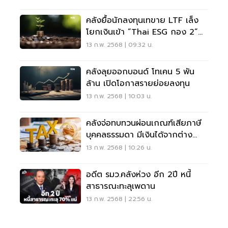
คลังยื้อนักลงทุนเทขาย LTF เล็ง
โยกเงินเข้า ”Thai ESG กอง 2”
พยุงขาดทุน
13 ก.พ. 2568 | 09:32 น.
คลังลุยออกบอนด์ โทเคน 5 พัน
ล้าน เปิดโอกาสรายย่อยลงทุน
13 ก.พ. 2568 | 10:03 น.
คลังจ่อทบทวนผ่อนเกณฑ์เสียภาษี
บุคคลธรรมดา มีเงินได้จากต่าง
ประเทศ
13 ก.พ. 2568 | 10:26 น.
อดีต รมว.คลังห่วง อีก 2ปี หนี้
สาธารณะทะลุเพดาน
13 ก.พ. 2568 | 22:56 น.