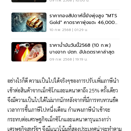
09 ก.พ. 2568 | 10:00 น.
ราคาทองสัปดาห์นี้ยังพุ่งสูง "MTS
Gold" คาดราคาพุ่งแตะ 46,000
บาท
10 ก.พ. 2568 | 01:29 น.
ราคาน้ำมันวันนี้2568 (10 ก.พ.)
บางจาก ปตท. อัปเดตราคาล่าสุด
09 ก.พ. 2568 | 19:19 น.
อย่างไรก็ดี ความเป็นไปได้จริงๆของการปรับเพิ่มภาษีนำ
เข้าต่อสินค้าจากเม็กซิโกและแคนาดาถึง 25% ครั้งเดียว
จึงมีความเป็นไปได้ไม่มากนักหลังจากที่มีการทบทวนยืด
เวลาการขึ้นภาษีไปหนึ่งเดือน กำแพงภาษีนำเข้าจะ
กระทบต่อเศรษฐกิจเม็กซิโกและแคนาดารุนแรงกว่า
เศรษฐกิจสหรัฐฯ จึงมีแนวโน้มที่สองประเทศน่าจะทำตาม