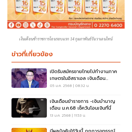
เงินเดือนข้าราชการโอนรอบแรก 14 กุมภาพันธ์วันวาเลนไทน์
ข่าวที่เกี่ยวข้อง
เปิดรับสมัครชายไทยไปทำงานภาค
เกษตรในอิสราเอล เงินเดือน
52,920 บาท
05 ม.ค. 2568 | 08:32 น.
เงินเดือนข้าราชการ -เงินบำนาญ
เดือน ม.ค.68 เช็ควันโอนเงินที่นี่
13 ม.ค. 2568 | 11:53 น.
มีผลบังคับใช้วันนี้ กฎการอุทธรณ์