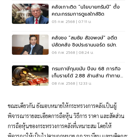
คลังเกาะติด “นโยบายทรัมป์” ตั้ง
คณะกรรมการดูแลใกล้ชิด
05 ก.พ. 2568 | 07:11 น.
คลังชง “สมชัย สัจจพงษ์“ อดีต
ปลัดคลัง ชิงประธานบอร์ด ธปท.
06 ก.พ. 2568 | 08:24 น.
กรมภาษีกุมขมับ ปีงบ 68 ภารกิจ
เก็บรายได้ 2.88 ล้านล้าน ท้าทาย
คลัง
08 ก.พ. 2568 | 12:33 น.
ขณะเดียวกัน ยังมอบหมายให้กระทรวงการคลังเป็นผู้
พิจารณารายละเอียดการถือหุ้น วิธีการ ราคา และสัดส่วน
การถือหุ้นของกระทรวงการคลังที่เหมาะสม โดยให้
พิจารณาให้เป็นไปตามกฎหมาย กฎ ระเบียบ และมติคณะ