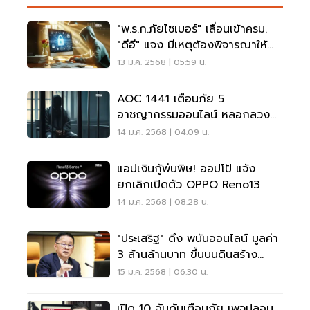
"พ.ร.ก.ภัยไซเบอร์" เลื่อนเข้าครม.
"ดีอี" แจง มีเหตุต้องพิจารณาให้
รอบคอบ
13 ม.ค. 2568 | 05:59 น.
AOC 1441 เตือนภัย 5
อาชญากรรมออนไลน์ หลอกลวง
ตุ๋นเหยื่อ พบสูญเงิน 20 ล้าน
14 ม.ค. 2568 | 04:09 น.
แอปเงินกู้พ่นพิษ! ออปโป้ แจ้ง
ยกเลิกเปิดตัว OPPO Reno13
14 ม.ค. 2568 | 08:28 น.
"ประเสริฐ" ดึง พนันออนไลน์ มูลค่า
3 ล้านล้านบาท ขึ้นบนดินสร้าง
มูลค่าเศรษฐกิจ
15 ม.ค. 2568 | 06:30 น.
เปิด 10 อันดับเตือนภัย เพจปลอม