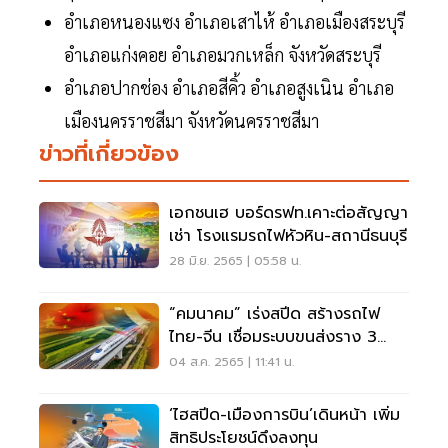
อำเภอหนองแซง อำเภอเสาไห้ อำเภอเมืองสระบุรี
อำเภอแก่งคอย อำเภอมวกเหล็ก จังหวัดสระบุรี
อำเภอปากช่อง อำเภอสีคิ้ว อำเภอสูงเนิน อำเภอ
เมืองนครราชสีมา จังหวัดนครราชสีมา
ข่าวที่เกี่ยวข้อง
เอกชนเฮ บอร์ดรฟท.เคาะต่อสัญญา
เช่า โรงแรมรถไฟหัวหิน-สถานีธนบุรี
28 มิ.ย. 2565 | 05:58 น.
“คมนาคม” เร่งสปีด สร้างรถไฟ
ไทย-จีน เชื่อมระบบขนส่งราง 3
ประเทศ
04 ส.ค. 2565 | 11:41 น.
‘ไฮสปีด-เมืองการบิน’เดินหน้า เพิ่ม
สิทธิประโยชน์ดึงลงทุน