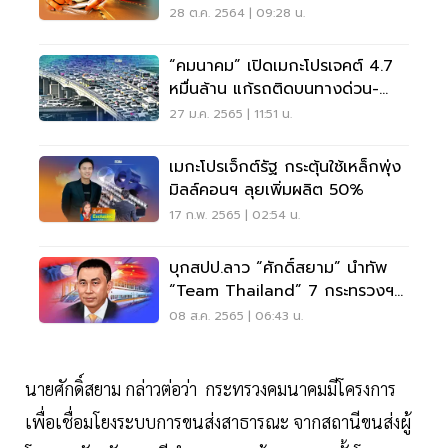
28 ต.ค. 2564 | 09:28 น.
“คมนาคม” เปิดเมกะโปรเจคต์ 4.7
หมื่นล้าน แก้รถติดบนทางด่วน-
มอเตอร์เวย์
27 ม.ค. 2565 | 11:51 น.
เมกะโปรเจ็กต์รัฐ กระตุ้นใช้เหล็กพุ่ง
มิลล์คอนฯ ลุยเพิ่มผลิต 50%
17 ก.พ. 2565 | 02:54 น.
บุกสปป.ลาว “ศักดิ์สยาม” นำทัพ
“Team Thailand” 7 กระทรวงฯ
ถกไฮสปีดไทย-ลาว-จีน
08 ส.ค. 2565 | 06:43 น.
นายศักดิ์สยาม กล่าวต่อว่า กระทรวงคมนาคมมีโครงการ
เพื่อเชื่อมโยงระบบการขนส่งสาธารณะ จากสถานีขนส่งผู้