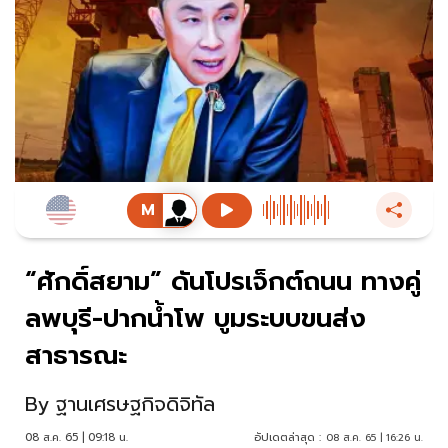
“ศักดิ์สยาม” ดันโปรเจ็กต์ถนน ทางคู่
ลพบุรี-ปากน้ำโพ บูมระบบขนส่ง
สาธารณะ
By
ฐานเศรษฐกิจดิจิทัล
08 ส.ค. 65 | 09:18 น.
อัปเดตล่าสุด :
08 ส.ค. 65 | 16:26 น.