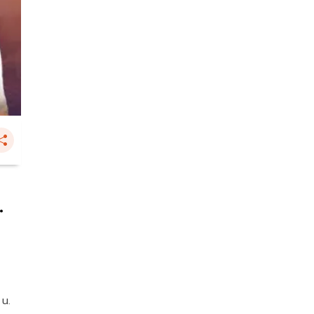
.
 น.