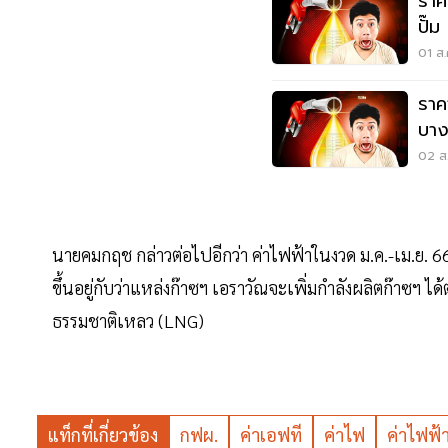
ราค
ปั๊
ละกี
01 ส.
ราค
บาง
หรือ
02 ส.
นายคมกฤช กล่าวต่อไปอีกว่า ค่าไฟฟ้าในงวด ม.ค.-เม.ย. 66
ขึ้นอยู่กับว่าแหล่งก๊าซฯ เอราวัณจะเพิ่มกำลังผลิตก๊าซฯ
ธรรมชาติเหลว (LNG)
แท็กที่เกี่ยวข้อง
กฟผ.
ค่าเอฟที
ค่าไฟ
ค่าไฟฟ้