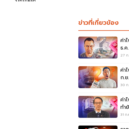
ข่าวที่เกี่ยวข้อง
ค่า
ธ.ค
อ่า
27 ก.
ค่า
ก.ย
อ่า
30 ก.
ค่า
ทำยั
เลย
31 ก.