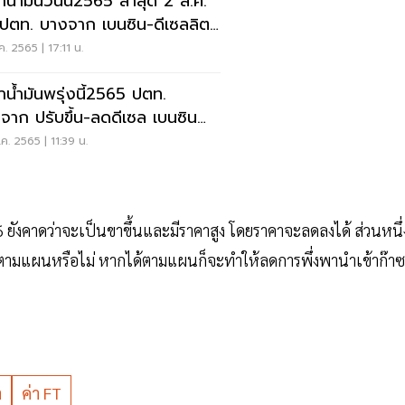
าน้ำมันวันนี้2565 ล่าสุด 2 ส.ค.
ม ปตท. บางจาก เบนซิน-ดีเซลลิตร
่บาท
ค. 2565 | 17:11 น.
าน้ำมันพรุ่งนี้2565 ปตท.
จาก ปรับขึ้น-ลดดีเซล เบนซิน
ไม่ เช็คเลย
ค. 2565 | 11:39 น.
 ยังคาดว่าจะเป็นขาขึ้นและมีราคาสูง โดยราคาจะลดลงได้ ส่วนหนึ่
 ได้ตามแผนหรือไม่ หากได้ตามแผนก็จะทำให้ลดการพึ่งพานำเข้าก๊าซ
า
ค่า FT