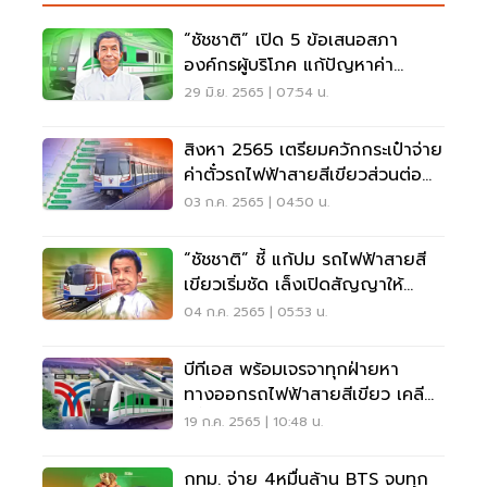
“ชัชชาติ” เปิด 5 ข้อเสนอสภา
องค์กรผู้บริโภค แก้ปัญหาค่า
โดยสารสายสีเขียว
29 มิ.ย. 2565 | 07:54 น.
สิงหา 2565 เตรียมควักกระเป๋าจ่าย
ค่าตั๋วรถไฟฟ้าสายสีเขียวส่วนต่อ
ขยาย
03 ก.ค. 2565 | 04:50 น.
“ชัชชาติ” ชี้ แก้ปม รถไฟฟ้าสายสี
เขียวเริ่มชัด เล็งเปิดสัญญาให้
ปชช.รู้
04 ก.ค. 2565 | 05:53 น.
บีทีเอส พร้อมเจรจาทุกฝ่ายหา
ทางออกรถไฟฟ้าสายสีเขียว เคลียร์
หนี้ 4 หมื่นล้าน
19 ก.ค. 2565 | 10:48 น.
กทม. จ่าย 4หมื่นล้าน BTS จบทุก