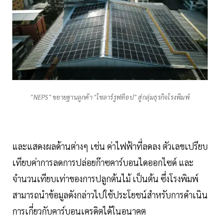
"NEPS" ขยายฐานลูกค้า "โซลาร์รูฟท็อป" สู่กลุ่มธุรกิจโรงพิมพ์
และแสดงผลด้านต่างๆ เช่น ค่าไฟฟ้าที่ลดลง ตัวเลขเปรียบ
เทียบค่าการลดการปล่อยก๊าซคาร์บอนไดออกไซด์ และ
จำนวนเทียบเท่าของการปลูกต้นไม้ เป็นต้น ซึ่งโรงพิมพ์
สามารถนำข้อมูลดังกล่าวไปใช้ประโยชน์สำหรับการดำเนิน
การเกี่ยวกับคาร์บอนเครดิตได้ในอนาคต