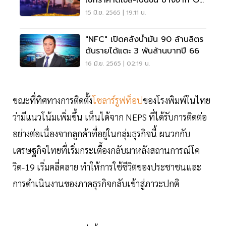
ที่นี่
15 มิ.ย. 2565 | 19:11 น.
"NFC" เปิดคลังน้ำมัน 90 ล้านลิตร
ดันรายได้แตะ 3 พันล้านบาทปี 66
16 มิ.ย. 2565 | 02:19 น.
ขณะที่ทิศทางการติดตั้ง
โซลาร์รูฟท็อป
ของโรงพิมพ์ในไทย
ว่ามีแนวโน้มเพิ่มขึ้น เห็นได้จาก NEPS ที่ได้รับการติดต่อ
อย่างต่อเนื่องจากลูกค้าที่อยู่ในกลุ่มธุรกิจนี้ ผนวกกับ
เศรษฐกิจไทยที่เริ่มกระเตื้องกลับมาหลังสถานการณ์โค
วิด-19 เริ่มคลี่คลาย ทำให้การใช้ชีวิตของประชาชนและ
การดำเนินงานของภาคธุรกิจกลับเข้าสู่ภาวะปกติ