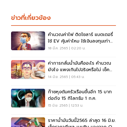
ข่าวที่เกี่ยวข้อง
คำนวณค่าไฟ ติดโซลาร์ แบตเตอรี่
ใช้ EV คุ้มค่าไหม ใช้เงินลงทุนเท่า
ไหร่ เช็กเลย
18 มี.ค. 2565 | 02:20 น.
ค่าการกลั่นน้ำมันคืออะไร คำนวณ
ยังไง แพงเกินไปจริงหรือไม่ เช็ค
เลย
14 มิ.ย. 2565 | 05:43 น.
ก๊าซหุงต้มครัวเรือนขึ้นอีก 15 บาท
ต่อถัง 15 กิโลกรัม 1 ก.ค.
15 มิ.ย. 2565 | 12:53 น.
ราคาน้ำมันวันนี้2565 ล่าสุด 16 มิ.ย.
เช็กราคาดีเซล-เบนซิน บางจาก OR