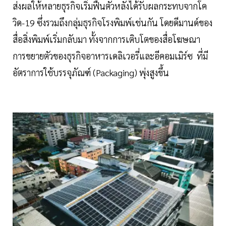
ส่งผลให้หลายธุรกิจเริ่มฟื้นตัวหลังได้รับผลกระทบจากโค
วิด-19 ซึ่งรวมถึงกลุ่มธุรกิจโรงพิมพ์เช่นกัน โดยดีมานด์ของ
สื่อสิ่งพิมพ์เริ่มกลับมา ทั้งจากการเติบโตของสื่อโฆษณา
การขยายตัวของธุรกิจอาหารเดลิเวอรี่และอีคอมเมิร์ซ ที่มี
อัตราการใช้บรรจุภัณฑ์ (Packaging) พุ่งสูงขึ้น