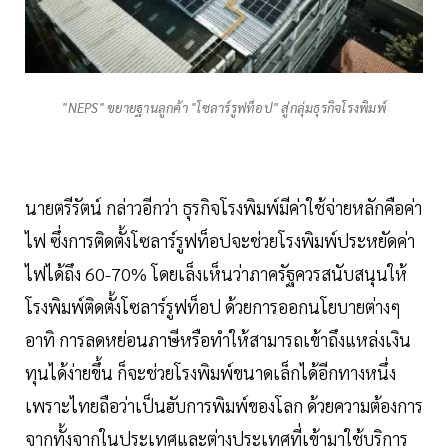
"NEPS" ขยายฐานลูกค้า "โซลาร์รูฟท็อป" สู่กลุ่มธุรกิจโรงพิมพ์
นายตรีรัตน์ กล่าวอีกว่า ธุรกิจโรงพิมพ์มีค่าใช้จ่ายหลักคือค่า
ไฟ ซึ่งการติดตั้งโซลาร์รูฟท็อปจะช่วยโรงพิมพ์ประหยัดค่า
ไฟได้ถึง 60-70% โดยเล็งเห็นว่าภาครัฐควรสนับสนุนให้
โรงพิมพ์ติดตั้งโซลาร์รูฟท็อป ด้วยการออกนโยบายต่างๆ
อาทิ การลดหย่อนภาษีหรือทำให้สามารถเข้าถึงแหล่งเงิน
ทุนได้ง่ายขึ้น ก็จะช่วยโรงพิมพ์ขนาดเล็กได้อีกทางหนึ่ง
เพราะไทยถือว่าเป็นฮับการพิมพ์ของโลก ด้วยความต้องการ
จากทั้งจากในประเทศและต่างประเทศที่เข้ามาใช้บริการ