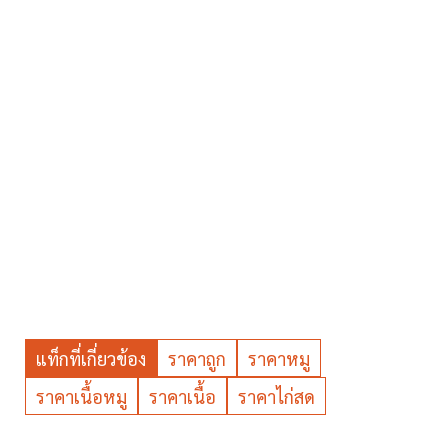
แท็กที่เกี่ยวข้อง
ราคาถูก
ราคาหมู
ราคาเนื้อหมู
ราคาเนื้อ
ราคาไก่สด