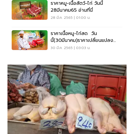
ราคาหมู-เนื้อสัตว์-ไก่ วันนี้
28มีนาคม65 อ่านที่นี่
28 มี.ค. 2565 | 01:00 น.
ราคาเนื้อหมู-ไก่สด วัน
นี้(30มีนาคม)ราคาเปลี่ยนแปลง
อย่างไร อ่านที่นี่
30 มี.ค. 2565 | 03:03 น.