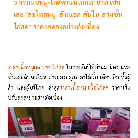
ราคาเนื้อหมู-ไก่สดวันนี้โลละกี่บาท เช็ค
เลย "สะโพกหมู -สันนอก-สันใน-สามชั้น-
ไก่สด" ราคาลดลงอย่างต่อเนื่อง
ราคาเนื้อหมูสด ราคาไก่สด
ในช่วงต้นปีที่ผ่านมาถือว่าแพง
ทั้งแผ่นดินจนไม่สามารถควบคุมราคาได้นั้น เดือนร้อนทั้งผู้
ค้า และผู้บริโภค ล่าสุด
ราคาเนื้อหมู-เนื้อไก่สด
ราคาเริ่ม
ปรับลดลงมาอย่างต่อเนื่อง