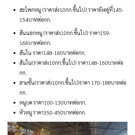
สะโพกหมู (ราคาส่ง10กก.ขึ้นไป) ราคายังอยู่ที่145-
154บาทต่อกก.
สันนอกหมู (ราคาส่ง10กก.ขึ้นไป) ราคา159-
166บาทต่อกก.
สันใน ราคา148-160บาทต่อกก.
สันใน(ราคาส่ง10กก.ขึ้นไป) ราคา148-160บาทต่อ
กก.
สามชั้น(ราคาส่ง10กก.ขึ้นไป)ราคา 170-188บาทต่อ
กก.
หมูบด ราคา100-130บาทต่อกก.
หัวหมู ราคา350-450บาทต่อกก.