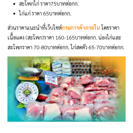
สะโพกไก่ ราคา75บาทต่อกก.
ไก่แก่ ราคา 65บาทต่อกก.
ส่วนราคาแนะนำที่เว็บไซต์
กรมการค้าภายใน
โดยราคา
เนื้อแดง (สะโพก)ราคา 160-165บาทต่อกก. น่องไก่และ
สะโพกราคา 70-80บาทต่อกก. ไก่สดตัว 65-70บาทต่อกก.