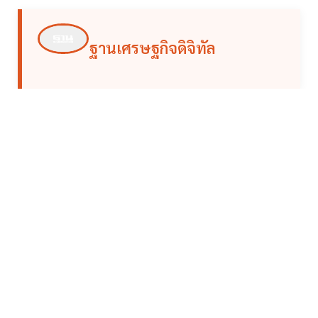
ฐานเศรษฐกิจดิจิทัล