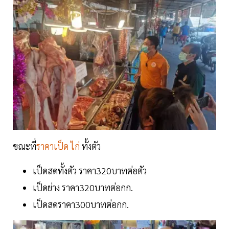
ขณะที่
ราคาเป็ด ไก่
ทั้งตัว
เป็ดสดทั้งตัว ราคา320บาทต่อตัว
เป็ดย่าง ราคา320บาทต่อกก.
เป็ดสดราคา300บาทต่อกก.