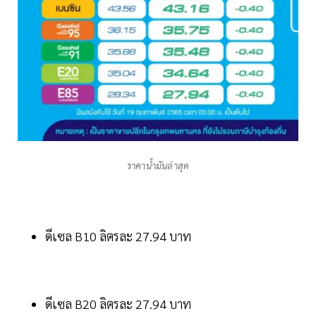
ราคาน้ำมันล่าสุด
ดีเซล B10 ลิตรละ 27.94 บาท
ดีเซล B20 ลิตรละ 27.94 บาท