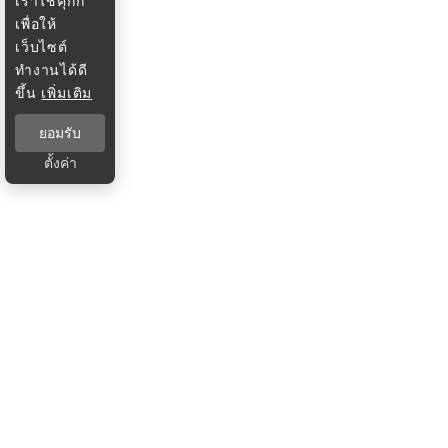
เราใช้คุกกี้
เพื่อให้
เว็บไซต์
ทำงานได้ดี
ขึ้น
เพิ่มเติม
ยอมรับ
ตั้งค่า