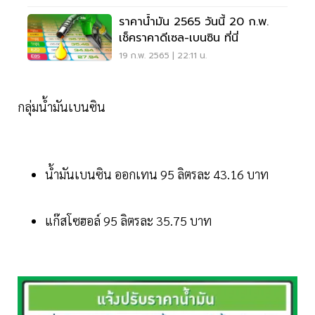
ราคาน้ำมัน 2565 วันนี้ 20 ก.พ.
เช็คราคาดีเซล-เบนซิน ที่นี่
19 ก.พ. 2565 | 22:11 น.
กลุ่มน้ำมันเบนซิน
น้ำมันเบนซิน ออกเทน 95 ลิตรละ 43.16 บาท
แก๊สโซฮอล์ 95 ลิตรละ 35.75 บาท