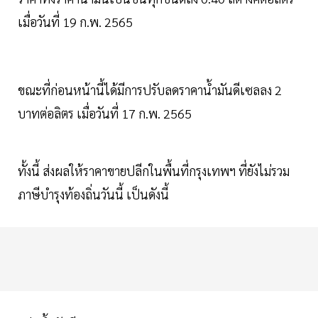
เมื่อวันที่ 19 ก.พ. 2565
ขณะที่ก่อนหน้านี้ได้มีการปรับลดราคาน้ำมันดีเซลลง 2
บาทต่อลิตร เมื่อวันที่ 17 ก.พ. 2565
ทั้งนี้ ส่งผลให้ราคาขายปลีกในพื้นที่กรุงเทพฯ ที่ยังไม่รวม
ภาษีบำรุงท้องถิ่นวันนี้ เป็นดังนี้