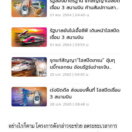
รัฐสองมาตรฐาน แก้สัญญาไฮสปีด
เชื่อม 3 สนามบิน ค้านสัมปทานสาย
สีเขียว
01 พ.ย. 2564 | 04:40 น.
รัฐบาลยันไม่เอื้อซีพี เดินหน้าไฮสปีด
เชื่อม 3 สนามบิน
01 พ.ย. 2564 | 09:59 น.
รุกแก้สัญญา”ไฮสปีดเทรน” อุ้มทุ
นบิ๊กเอกชน อ้อนรัฐร่นจ่ายเงิน
อุดหนุน-อ้างเซฟดอกเบี้ย
25 ม.ค. 2565 | 09:45 น.
เร่งปิดดีล ส่งมอบพื้นที่ ไฮสปีดเชื่อม
3 สนามบิน
28 ม.ค. 2565 | 08:48 น.
อย่างไรก็ตาม โครงการดังกล่าวจะช่วย ลดระยะเวลาการ