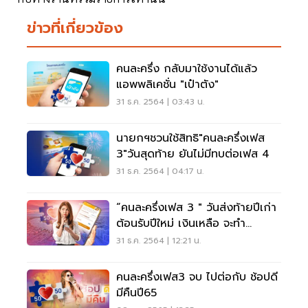
ข่าวที่เกี่ยวข้อง
คนละครึ่ง กลับมาใช้งานได้แล้ว
แอพพลิเคชั่น "เป๋าตัง"
31 ธ.ค. 2564 | 03:43 น.
นายกฯชวนใช้สิทธิ"คนละครึ่งเฟส
3"วันสุดท้าย ยันไม่มีทบต่อเฟส 4
31 ธ.ค. 2564 | 04:17 น.
“คนละครึ่งเฟส 3 " วันส่งท้ายปีเก่า
ต้อนรับปีใหม่ เงินเหลือ จะทำ
อย่างไร
31 ธ.ค. 2564 | 12:21 น.
คนละครึ่งเฟส3 จบ ไปต่อกับ ช้อปดี
มีคืนปี65