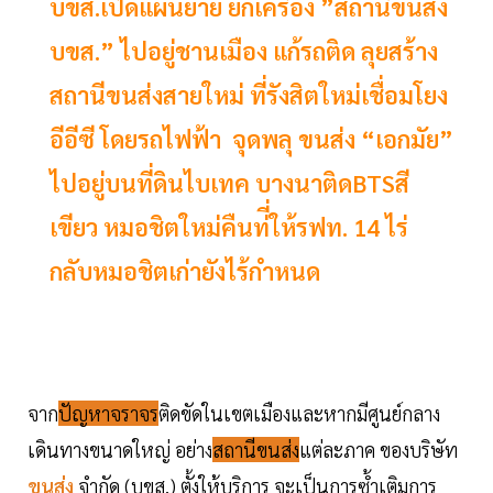
บขส.เปิดแผนย้าย ยกเครื่อง ”สถานีขนส่ง
บขส.” ไปอยู่ชานเมือง แก้รถติด ลุยสร้าง
สถานีขนส่งสายใหม่ ที่รังสิตใหม่เชื่อมโยง
อีอีซี โดยรถไฟฟ้า จุดพลุ ขนส่ง “เอกมัย”
ไปอยู่บนที่ดินไบเทค บางนาติดBTSสี
เขียว หมอชิตใหม่คืนท่ี่ให้รฟท. 14 ไร่
กลับหมอชิตเก่ายังไร้กำหนด
จาก
ปัญหาจราจร
ติดขัดในเขตเมืองและหากมีศูนย์กลาง
เดินทางขนาดใหญ่ อย่าง
สถานีขนส่ง
แต่ละภาค ของบริษัท
ขนส่ง
จำกัด (บขส.) ตั้งให้บริการ จะเป็นการซ้ำเติมการ