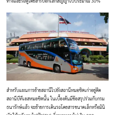
ทางและรถตู้โดยสารบอกเลิกสัญญาไปประมาณ 30%
สำหรับแผนการย้ายสถานีไปยังสถานีหมอชิตเก่าอยู่ติด
สถานีบีทีเอสหมอชิตนั้น ในเบื้องต้นมีข้อสรุปร่วมกับกรม
ธนารักษ์แล้ว จะย้ายการเดินรถโดยสารขนาดเล็กหรือมินิ