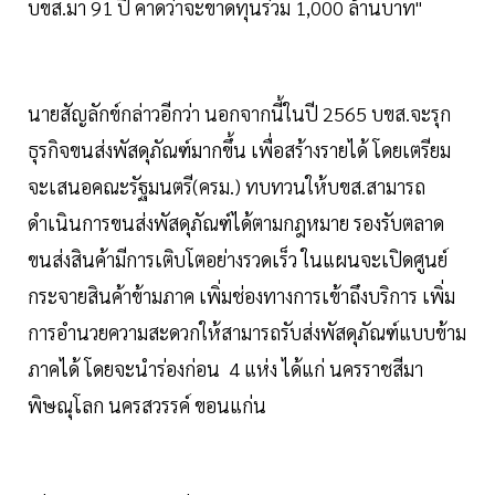
บขส.มา 91 ปี คาดว่าจะขาดทุนร่วม 1,000 ล้านบาท"
นายสัญลักข์กล่าวอีกว่า นอกจากนี้ในปี 2565 บขส.จะรุก
ธุรกิจขนส่งพัสดุภัณฑ์มากขึ้น เพื่อสร้างรายได้ โดยเตรียม
จะเสนอคณะรัฐมนตรี(ครม.) ทบทวนให้บขส.สามารถ
ดำเนินการขนส่งพัสดุภัณฑ์ได้ตามกฎหมาย รองรับตลาด
ขนส่งสินค้ามีการเติบโตอย่างรวดเร็ว ในแผนจะเปิดศูนย์
กระจายสินค้าข้ามภาค เพิ่มช่องทางการเข้าถึงบริการ เพิ่ม
การอำนวยความสะดวกให้สามารถรับส่งพัสดุภัณฑ์แบบข้าม
ภาคได้ โดยจะนำร่องก่อน 4 แห่ง ได้แก่ นครราชสีมา
พิษณุโลก นครสวรรค์ ขอนแก่น