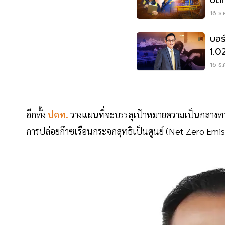
ปตท.
16 ธ.
บอร
1.0
23,
16 ธ.
อีกทั้ง
ปตท.
วางแผนที่จะบรรลุเป้าหมายความเป็นกลางท
การปล่อยก๊าซเรือนกระจกสุทธิเป็นศูนย์ (Net Zero Em