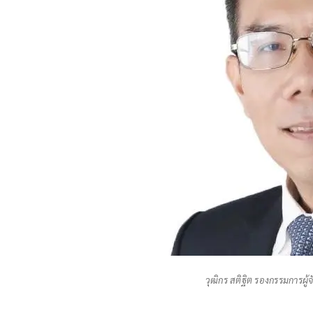
วุฒิกร สติฐิต รองกรรมการผู้