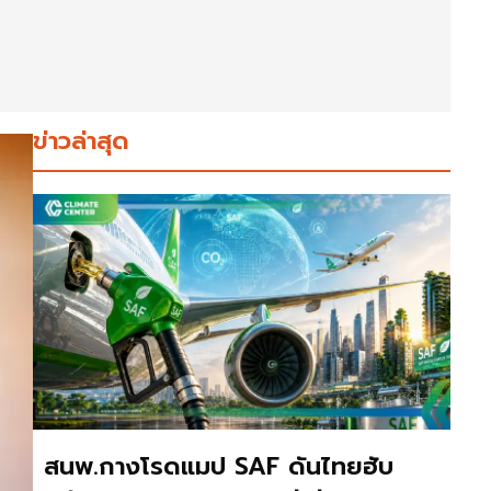
ข่าวล่าสุด
สนพ.กางโรดแมป SAF ดันไทยฮับ