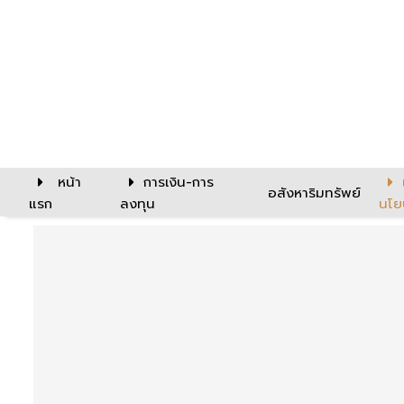
หน้า
การเงิน-การ
อสังหาริมทรัพย์
แรก
ลงทุน
นโย