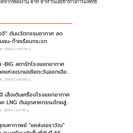
หนือจากพลังงาน อาทิ อาหารและยาทางการแพทย์
ไอจี” ดันนวัตกรรมอากาศ ลด
์บอน-ก๊าซเรือนกระจก
ย. 2564 | 09:06 น.
.-BIG สตาร์ทโรงแยกอากาศ
ทคแห่งแรกเอเชียตะวันออกเฉียง
ค. 2564 | 09:08 น.
อจี เล็งเดินเครื่องโรงแยกอากาศ
ทค LNG ดันอุตสาหกรรมไทยสู่
า Net Zero
ย. 2564 | 07:15 น.
นสุดมหากาพย์ "แหล่งเอราวัณ"