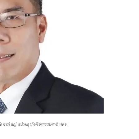
จัดการใหญ่ หน่วยธุรกิจก๊าซธรรมชาติ ปตท.