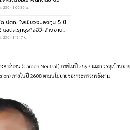
สผ.เตรียมเข้าพื้นที่ต้นปี 65
ค. 2564 | 05:36 น.
์ด ปตท. ไฟเขียวงบลงทุน 5 ปี
2 แสนล.รุกธุรกิจอีวี-จ้างงาน
000 อัตรา
ค. 2564 | 13:17 น.
างคาร์บอน (Carbon Neutral) ภายในปี 2593 และบรรลุเป้าหมา
ission) ภายในปี 2608 ตามนโยบายของกระทรวงพลังงาน