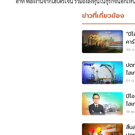
อาทิ พลังงานจากไฮโดรเจน รวมถึงลงทุนในธุรกิจนอกเ
ข่าวที่เกี่ยวข้อง
“บี
คาร
30 ก.
ปตท
ไฮเ
ใต้
01 ต.
บีไ
ไฮเ
เป้
19 พ.
สิ้