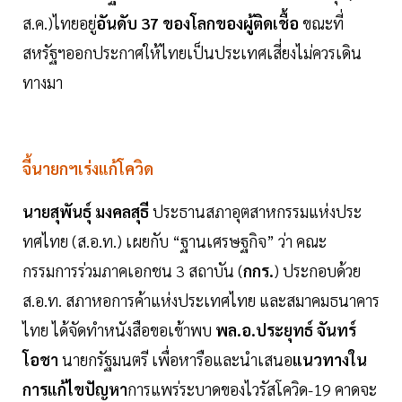
ส.ค.)ไทยอยู่
อันดับ 37 ของโลกของผู้ติดเชื้อ
ขณะที่
สหรัฐฯออกประกาศให้ไทยเป็นประเทศเสี่ยงไม่ควรเดิน
ทางมา
จี้นายกฯเร่งแก้โควิด
นายสุพันธุ์ มงคลสุธี
ประธานสภาอุตสาหกรรมแห่งประ
ทศไทย (ส.อ.ท.) เผยกับ “ฐานเศรษฐกิจ” ว่า คณะ
กรรมการร่วมภาคเอกชน 3 สถาบัน (
กกร.
) ประกอบด้วย
ส.อ.ท. สภาหอการค้าแห่งประเทศไทย และสมาคมธนาคาร
ไทย ได้จัดทำหนังสือขอเข้าพบ
พล.อ.ประยุทธ์ จันทร์
โอชา
นายกรัฐมนตรี เพื่อหารือและนำเสนอ
แนวทางใน
การแก้ไขปัญหา
การแพร่ระบาดของไวรัสโควิด-19 คาดจะ