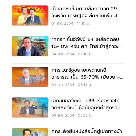
บิ๊กเอกชนชี้ ขยายล็อกดาวน์ 29
จังหวัด เศรษฐกิจเสียหายเพิ่ม 4
แสนล้าน
01 ส.ค. 2564 | 14:10 น.
"กกร." หั่นจีดีพีปี 64 เหลือติดลบ
1.5- 0% หวั่น ศก. ไทยเข้าสู่ภาวะ
ถดถอยอีกปี
04 ส.ค. 2564 | 07:10 น.
กกร.แนะรัฐขยายเพดานหนี้
สาธารณะเป็น 65-70% เยียวยา-
ฟื้นฟูเศรษฐกิจฝ่าโควิด
04 ส.ค. 2564 | 08:14 น.
เอกชนขอวัคซีน ม.33-เร่งตรวจโค
วิดหลังดัชนี เชื่อมั่นอุตฯต่ำสุดรอบ
14 เดือน
09 ส.ค. 2564 | 05:32 น.
กกร.เล็งยื่นหนังสือบิ๊กตู่เปิดทางนำ