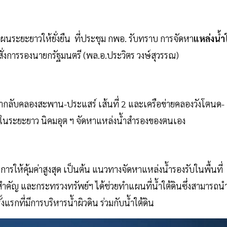
างแผนระยะยาวให้ยั่งยืน ที่ประชุม กพอ. รับทราบ การจัดหา
แหล่งน้ำ
อสั่งการรองนายกรัฐมนตรี (พล.อ.ประวิตร วงษ์สุวรรณ)
ำกลับคลองสะพาน-ประแสร์ เส้นที่ 2 และเครือข่ายคลองวังโตนด-
น้ำในระยะยาว นิคมอุต ฯ จัดหาแหล่งน้ำสำรองของตนเอง
นการให้คุ้มค่าสูงสุด เป็นต้น แนวทางจัดหาแหล่งน้ำรองรับในพื้นที่
สำคัญ และกระทรวงทรัพย์ฯ ได้ช่วยทำแผนที่น้ำใต้ดินซึ่งสามารถน
แรกที่มีการบริหารน้ำผิวดิน ร่วมกับน้ำใต้ดิน