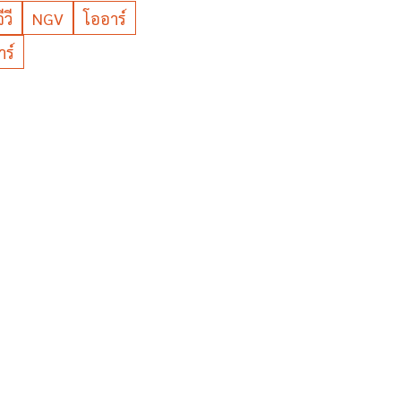
ีวี
NGV
โออาร์
ร์