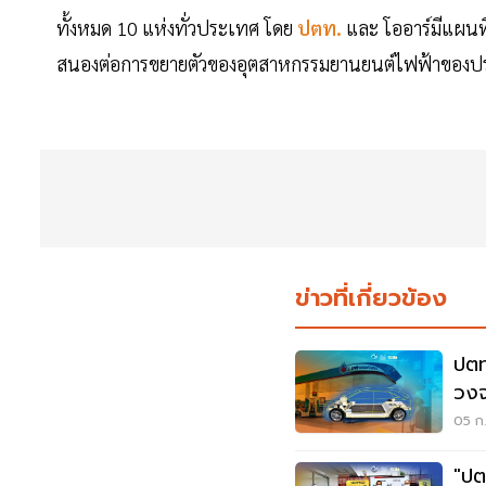
ทั้งหมด 10 แห่งทั่วประเทศ โดย
ปตท.
และ โออาร์มีแผนที
สนองต่อการขยายตัวของอุตสาหกรรมยานยนต์ไฟฟ้าของ
ข่าวที่เกี่ยวข้อง
ปตท
วงจ
แบต
05 ก.
"ปต