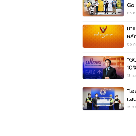
Go 
ไฟฟ
05 ก.
มาแ
หลั
และ
06 ก.
"GC
10%
ต่อเ
13 ก.
"โอ
แสน
สู้โ
15 ก.