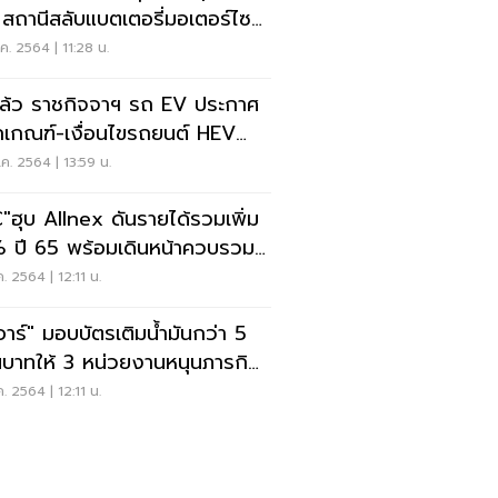
สถานีสลับแบตเตอรี่มอเตอร์ไซค์
้า
ค. 2564 | 11:28 น.
ล้ว ราชกิจจาฯ รถ EV ประกาศ
กเกณฑ์-เงื่อนไขรถยนต์ HEV
 EPV 10 ที่นั่ง
ค. 2564 | 13:59 น.
"ฮุบ Allnex ดันรายได้รวมเพิ่ม
 ปี 65 พร้อมเดินหน้าควบรวม
นื่อง
ค. 2564 | 12:11 น.
อาร์" มอบบัตรเติมน้ำมันกว่า 5
บาทให้ 3 หน่วยงานหนุนภารกิจ
ควิด-19
ค. 2564 | 12:11 น.