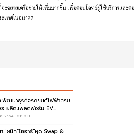
่จะขยายเครือข่ายให้เพิ่มมากขึ้น เพื่อตอบโจทย์ผู้ใช้บริการและต
ประเทศในอนาคต
.พัฒนาธุรกิจรถยนต์ไฟฟ้าครบ
ร ผลิตแพลตฟอร์ม EV
เตอรี่ Semi Solid
ค. 2564 | 01:30 น.
ท."ผนึก"โออาร์"ผุด Swap &