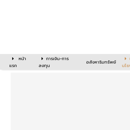
หน้า
การเงิน-การ
อสังหาริมทรัพย์
แรก
ลงทุน
นโย