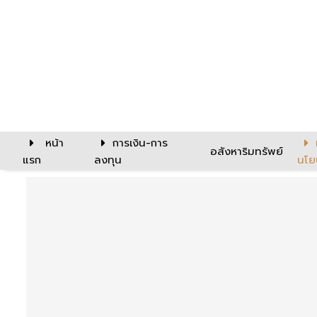
หน้า
การเงิน-การ
อสังหาริมทรัพย์
แรก
ลงทุน
นโย