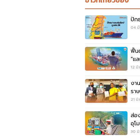
ข่าวที่เกี่ยวข้อง
ปัก
04 มี
ฟื้
”แลน
12 มิ
งาน
ราษ
ประ
21 มิ
ส่อ
อุโ
30 มิ