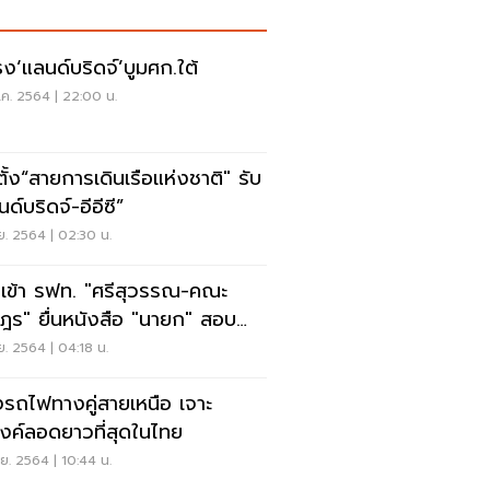
ธง‘แลนด์บริดจ์’บูมศก.ใต้
.ค. 2564 | 22:00 น.
นตั้ง“สายการเดินเรือแห่งชาติ" รับ
ด์บริดจ์-อีอีซี”
.ย. 2564 | 02:30 น.
เข้า รฟท. "ศรีสุวรรณ-คณะ
ฎร" ยื่นหนังสือ "นายก" สอบ
มูลทางคู่สายเหนือ-อีสาน
.ย. 2564 | 04:18 น.
งรถไฟทางคู่สายเหนือ เจาะ
มงค์ลอดยาวที่สุดในไทย
.ย. 2564 | 10:44 น.