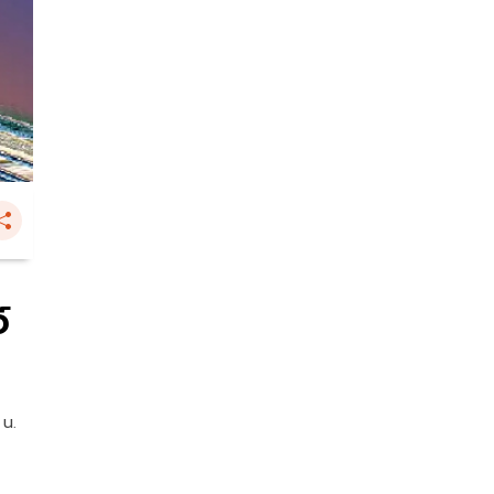
์
 น.