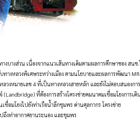
นทางบางส่วน เนื่องจากแนวเส้นทางเดิมตามผลการศึกษาของ สนข.ไ
ปกับทางหลวงพิเศษระหว่างเมือง ตามนโยบายและผลการพัฒนา MR
งหลวงหมายเลข 4 ที่เป็นทางหลวงสายหลัก และยังไม่ตอบสนองกา
จ์ (Landbridge) ที่ต้องการสร้างโครงข่ายคมนาคมเชื่อมโยงการเดิ
ชื่อมโยงไปยังท่าเรือน้ำลึกชุมพร ด่านศุลกากร โครงข่าย
วมไปถึงท่าอากาศยานระนอง และชุมพร