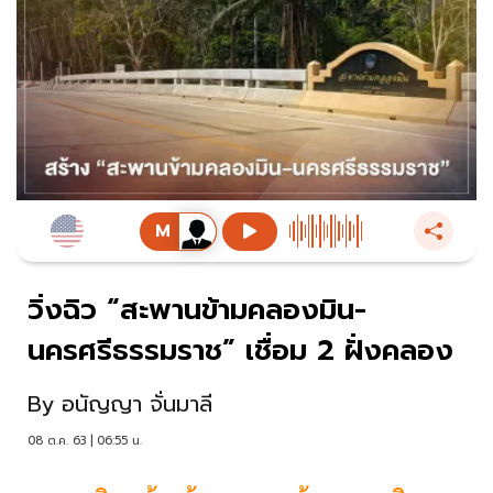
วิ่งฉิว “สะพานข้ามคลองมิน-
นครศรีธรรมราช” เชื่อม 2 ฝั่งคลอง
By
อนัญญา จั่นมาลี
08 ต.ค. 63 | 06:55 น.