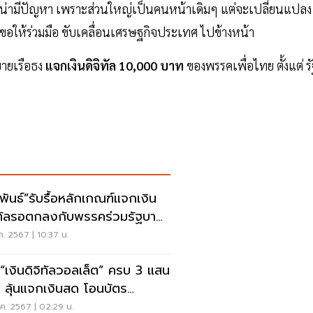
ามาไม่น่ามีปัญหา เพราะส่วนใหญ่เป็นคนหน้าเดิมๆ แต่จะเปลี่ยนแปลง
่ขอให้ร่วมมือ ขับเคลื่อนเศรษฐกิจประเทศ ไปข้างหน้า
บายเรือธง
แจกเงินดิจิทัล 10,000 บาท
ของพรรคเพื่อไทย ตั้งแต่ รั
ลพันธ์”รับรื้อหลักเกณฑ์แจกเงิน
ิทัลรอตกลงกับพรรคร่วมรัฐบาล
น
ค. 2567 | 10:37 น.
 “เงินดิจิทัลวอลเล็ต” ครบ 3 แสน
น ลุ้นแจกเงินสด โอนบัตร
สดิการ
ค. 2567 | 02:29 น.