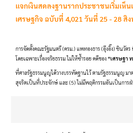
แจกเงินสดลงฐานรากประชาชนเริ่มเห็นแ
เศรษฐกิจ ฉบับที่ 4,021 วันที่ 25 - 28 ส
การจัดตั้งคณะรัฐมนตรี (ครม.) แพทองธาร (อุ๊งอิ๊ง) ชินวัตร 
โดยเฉพาะเรื่องจริยธรรม ไม่ให้ซํ้ารอย คดีของ
“เศรษฐา ทว
ที่ศาลรัฐธรรมนูญได้วางบรรทัดฐานไว้ ตามรัฐธรรมนูญ มาตรา
สุจริตเป็นที่ประจักษ์ และ (5) ไม่มีพฤติกรรมอันเป็นการ