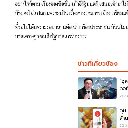
อย่างไรก็ตาม เรื่องของชื่อชั้น เก้าอี้รัฐมนตรี เสนอเข้
บ้าง คงไม่แปลก เพราะเป็นเรื่องของเกมการเมือง เพียงแต
ที่รอไม่ได้เพราะรอมานานคือ ปากท้องประชาชน กับนโย
บาลเศรษฐา จนถึงรัฐบาลแพทองธาร
ข่าวที่เกี่ยวข้อง
“จุ
ดิจ
ก่อ
21 ส.
ตุน
ล้า
สวั
22 ส.