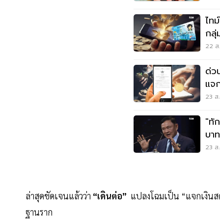
ไทม
กลุ
แห่
22 ส.
ด่ว
แจก
แล้
23 ส.
"ทั
บาท
23 ส.
ล่าสุดชัดเจนแล้วว่า
“เดินต่อ”
แปลงโฉมเป็น “แจกเงินสด” 
ฐานราก