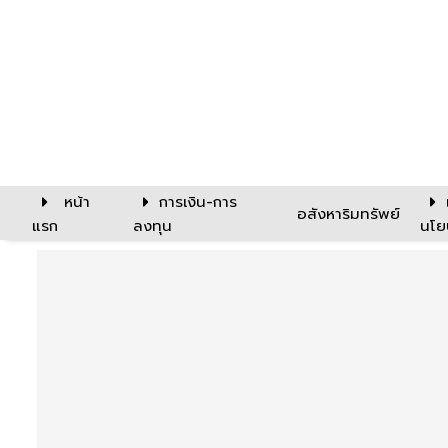
หน้า
การเงิน-การ
อสังหาริมทรัพย์
แรก
ลงทุน
นโย