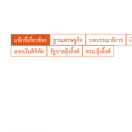
แท็กที่เกี่ยวข้อง
ฐานเศรษฐกิจ
บทบรรณาธิการ
เ
แจกเงินดิจิทัล
รัฐบาลอุ๊งอิ๊งค์
ครม.อุ๊งอิ๊งค์