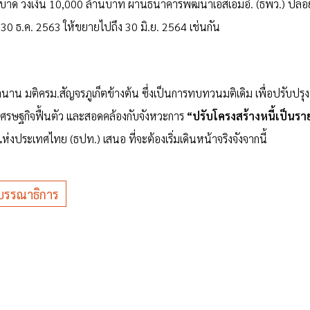
ะบาด วงเงิน 10,000 ล้านบาท ผ่านธนาคารพัฒนาเอสเอ็มอี. (ธพว.) ปล่อย
น 30 ธ.ค. 2563 ให้ขยายไปถึง 30 มิ.ย. 2564 เช่นกัน
านาน มติครม.สัญจรภูเก็ตข้างต้น ซึ่งเป็นการทบทวนมติเดิม เพื่อปรับปรุง
เศรษฐกิจฟื้นตัว และสอดคล้องกับจังหวะการ
“ปรับโครงสร้างหนี้เป็นรา
ห่งประเทศไทย (ธปท.) เสนอ ที่จะต้องเริ่มเดินหน้าจริงจังจากนี้
รรณาธิการ