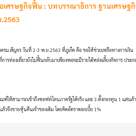
อีก รอเศรษฐกิจฟื้น : บทบรรณาธิการ ฐานเศรษฐก
.ย.2563
ม.สัญจร วันที่ 2-3 พ.ย.2563 ที่ภูเก็ต คือ ขอให้ช่วยเหลือทางการเงิน
การท่องเที่ยวยังไม่ฟื้นกลับมาเพียงพอจะมีรายได้หล่อเลี้ยงกิจการ ประก
กณฑ์ให้สามารถเข้าถึงซอฟท์โลนภาครัฐได้จริง และ 3.ตั้งกองทุน 1 แสนล้
ได้แล้วจึงขายหุ้นคืนเจ้าของเดิม โดยคิดอัตราดอกเบี้ย 1%