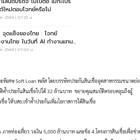
่อ“แลนด์บริดจ์”ไม่ไปต่อ เมกะโปร
กต์ใหม่ตอบโจทย์หรือไม่
ค. 2569 | 07:25 น.
× จุดแข็งของไทย : โจทย์
งานไทย ในวันที่ AI ทำงานแทน
ด้มากขึ้น
ค. 2569 | 07:00 น.
ะยะพิเศษ Soft Loan พลัส โดยบรรษัทประกันสินเชื่ออุตสาหกรรมขนาดย่
มัติค้ำประกันสินเชื่อไปได้ 32 ล้านบาท ขยายคุณสมบัติครอบคลุมถึงผู้
ชื่อ ให้บสย.เข้าค้ำประกันเพิ่มโอกาสการได้สินเชื่อ
 ภาคท่องเที่ยว วงเงิน 5,000 ล้านบาท และข้อ 4.โครงการสินเชื่อเพื่อช่ว