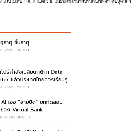
นบาท เป็นไม่เกิน 100 ล้านต่อราย และขยายเวลายื่นรับสินเชื่อจากสิ้นสุดปล
ุธาตุ ขึ้นธาตุ
ค. 2569 | 20:30 น.
คโปร์กำลังเปลี่ยนกติกา Data
ter แล้วประเทศไทยควรเรียนรู้
ร?
ค. 2569 | 01:35 น.
่อ AI เจอ "สายบิด" บททดสอบ
ของ Virtual Bank
ค. 2569 | 08:03 น.