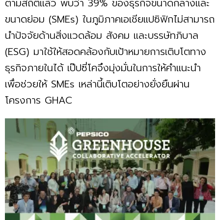
ตามสถิติแล้ว พบว่า 39% ของธุรกิจขนาดกลางและ
ขนาดย่อม (SMEs) ในภูมิภาคเอเชียแปซิฟิกไม่สามารถ
นำปัจจัยด้านสิ่งแวดล้อม สังคม และบรรษัทภิบาล
(ESG) มาใช้ให้สอดคล้องกับเป้าหมายการเติบโตทาง
ธุรกิจภายในได้ เป๊ปซี่โคจึงมุ่งมั่นในการให้คำแนะนำ
เพื่อช่วยให้ SMEs เหล่านี้เติบโตอย่างยั่งยืนผ่าน
โครงการ GHAC