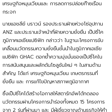
เศรษฐกิจหมุนเวียนและ การลดการปล่อยก๊าซเรือน
กระจก
นายแอชลีย์ บราวน์ รองประธานฝ่ายห่วงโซ่อุปทาน
ANZ และประธานเจ้าหน้าที่ฝ่ายความยั่งยืน เป๊ปซี่โค
ภูมิภาคเอเชียแปซิฟิก กล่าวว่า ในฐานะโครงการขับ
เคลื่อนนวัตกรรมความยั่งยืนชั้นนำในภูมิภาคเอเชีย
แปซิฟิก GHAC ตอกย้ำความมุ่งมั่นของเป๊ปซี่โคใน
การสนับสนุนและผลักดันโซลูชันใหม่ ๆ ในสามด้าน
สำคัญ ได้แก่ เศรษฐกิจหมุนเวียน เกษตรกรรมที่
ยั่งยืน และ การแก้ไขปัญหาสภาพภูมิอากาศ
ซึ่งเป๊ปซี่โคได้สร้างโอกาสให้สตาร์ทอัพได้ทดลอง
นวัตกรรมผ่านโครงการนำร่องทั้งหมด 15 โครงการ
จาก 2 รุ่นที่ผ่านมา และ มีผู้เชี่ยวชาญด้านธุรกิจให้คำ