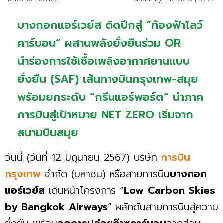
บางกอกแอร์เวย์ส ติดปีกสู่ “ท้องฟ้าโลว์
คาร์บอน” ผสานพลังยั่งยืนร่วม OR
นำร่องการใช้เชื้อเพลิงอากาศยานแบบ
ยั่งยืน (SAF) เส้นทางบินกรุงเทพ-สมุย
พร้อมยกระดับ “กรีนแอร์พอร์ต” นำภาค
การบินสู่เป้าหมาย NET ZERO เริ่มจาก
สนามบินสมุย
วันนี้ (วันที่ 12 มิถุนายน 2567) บริษัท
การบิน
กรุงเทพ
จำกัด (มหาชน) หรือสายการบิน
บางกอก
แอร์เวย์ส
เดินหน้าโครงการ “
Low
Carbon
Skies
by
Bangkok
Airways
” ผลักดันสายการบินสู่ความ
ยั่งยืน พร้อม
ลดการปล่อยก๊าซคาร์บอน
จากส่วน