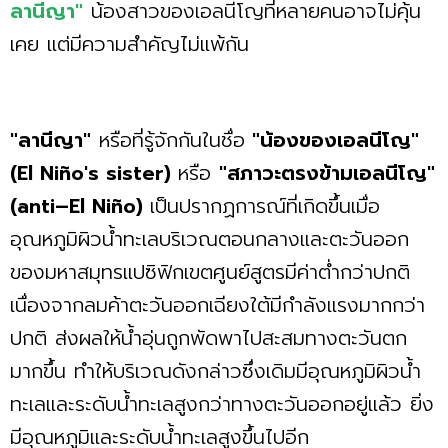
ลานีญา"
น้องสาวของเอลนีโญที่หลายคนอาจไม่คุ้น
เคย แต่มีความสำคัญไม่แพ้กัน
"ลานีญา"
หรือที่รู้จักกันในชื่อ
"น้องของเอลนีโญ"
(El Niño's sister)
หรือ
"สภาวะตรงข้ามเอลนีโญ"
(anti–El Niño)
เป็นปรากฏการณ์ที่เกิดขึ้นเมื่อ
อุณหภูมิผิวน้ำทะเลบริเวณตอนกลางและตะวันออก
ของมหาสมุทรแปซิฟิกเขตศูนย์สูตรมีค่าต่ำกว่าปกติ
เนื่องจากลมค้าตะวันออกเฉียงใต้มีกำลังแรงมากกว่า
ปกติ ส่งผลให้น้ำอุ่นถูกพัดพาไปสะสมทางตะวันตก
มากขึ้น ทำให้บริเวณดังกล่าวซึ่งเดิมมีอุณหภูมิผิวน้ำ
ทะเลและระดับน้ำทะเลสูงกว่าทางตะวันออกอยู่แล้ว ยิ่ง
มีอุณหภูมิและระดับน้ำทะเลสูงขึ้นไปอีก